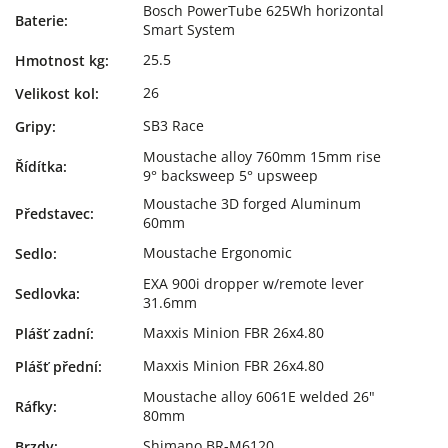
Bosch PowerTube 625Wh horizontal
Baterie
:
Smart System
25.5
Hmotnost kg
:
26
Velikost kol
:
SB3 Race
Gripy
:
Moustache alloy 760mm 15mm rise
Řídítka
:
9° backsweep 5° upsweep
Moustache 3D forged Aluminum
Představec
:
60mm
Moustache Ergonomic
Sedlo
:
EXA 900i dropper w/remote lever
Sedlovka
:
31.6mm
Maxxis Minion FBR 26x4.80
Plášť zadní
:
Maxxis Minion FBR 26x4.80
Plášť přední
:
Moustache alloy 6061E welded 26"
Ráfky
:
80mm
Shimano BR-M6120
Brzdy
: