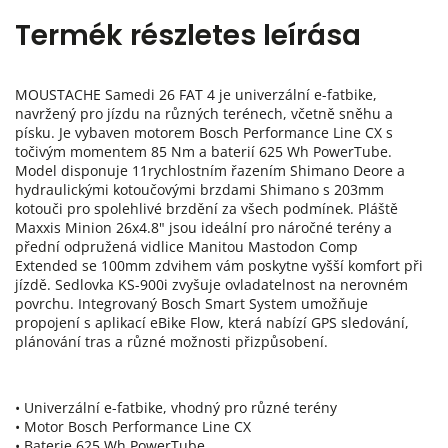
Termék részletes leírása
MOUSTACHE Samedi 26 FAT 4 je univerzální e-fatbike,
navržený pro jízdu na různých terénech, včetně sněhu a
písku. Je vybaven motorem Bosch Performance Line CX s
točivým momentem 85 Nm a baterií 625 Wh PowerTube.
Model disponuje 11rychlostním řazením Shimano Deore a
hydraulickými kotoučovými brzdami Shimano s 203mm
kotouči pro spolehlivé brzdění za všech podmínek. Pláště
Maxxis Minion 26x4.8" jsou ideální pro náročné terény a
přední odpružená vidlice Manitou Mastodon Comp
Extended se 100mm zdvihem vám poskytne vyšší komfort při
jízdě. Sedlovka KS-900i zvyšuje ovladatelnost na nerovném
povrchu. Integrovaný Bosch Smart System umožňuje
propojení s aplikací eBike Flow, která nabízí GPS sledování,
plánování tras a různé možnosti přizpůsobení.
• Univerzální e-fatbike, vhodný pro různé terény
• Motor Bosch Performance Line CX
• Baterie 625 Wh PowerTube