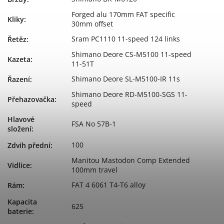
Forged alu 170mm FAT specific
Kliky
:
30mm offset
Sram PC1110 11-speed 124 links
Řetěz
:
Shimano Deore CS-M5100 11-speed
Kazeta
:
11-51T
Shimano Deore SL-M5100-IR 11s
Řazení
:
Shimano Deore RD-M5100-SGS 11-
Přehazovačka
:
speed
Hlavové
FSA No 57B-1
složení
:
100
Zdvih přední
:
Manitou Mastodon Comp Extended
Vidlice
:
100mm travel
FAT 4 6061 T4-T6 alloy
Rám
:
Kapacita
625
baterie
: