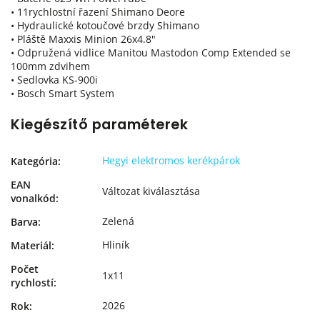
• 11rychlostní řazení Shimano Deore
• Hydraulické kotoučové brzdy Shimano
• Pláště Maxxis Minion 26x4.8"
• Odpružená vidlice Manitou Mastodon Comp Extended se
100mm zdvihem
• Sedlovka KS-900i
• Bosch Smart System
Kiegészítő paraméterek
Hegyi elektromos kerékpárok
Kategória
:
EAN
Változat kiválasztása
vonalkód
:
Zelená
Barva
:
Hliník
Materiál
:
Počet
1x11
rychlostí
:
2026
Rok
: