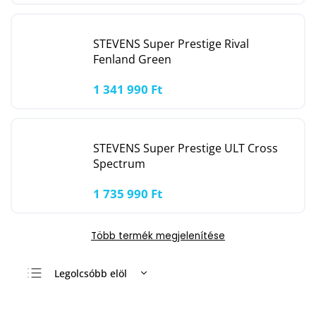
STEVENS Super Prestige Rival
Fenland Green
1 341 990 Ft
STEVENS Super Prestige ULT Cross
Spectrum
1 735 990 Ft
Több termék megjelenítése
Legolcsóbb elöl
Legdrágább
Legnépszerűbb