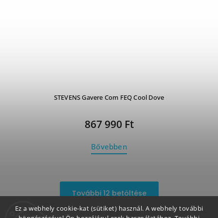
STEVENS Gavere Com FEQ Cool Dove
867 990 Ft
Bővebben
További 12 betöltése
Ez a webhely cookie-kat (sütiket) használ. A webhely további
1
3