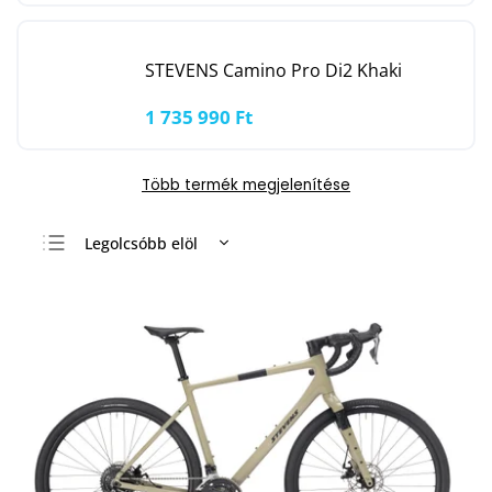
STEVENS Camino Pro Di2 Khaki
1 735 990 Ft
Több termék megjelenítése
Legolcsóbb elöl
Legdrágább
Legnépszerűbb
termékek
ABC szerint