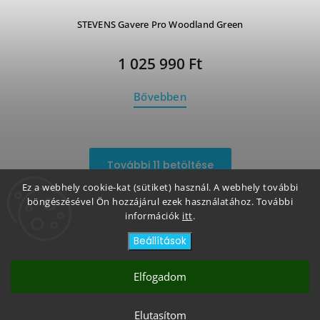
STEVENS Gavere Pro Woodland Green
1 025 990 Ft
Bővebben
További 11 betöltése
Ez a webhely cookie-kat (sütiket) használ. A webhely további
1
2
böngészésével Ön hozzájárul ezek használatához. További
információk
itt
.
Fel
Beállítások
Elfogadom
Copyright 2026
Bikeicon
. Minden jog fenntartva.
Létrehozva a
Shoptet
| Megjelenés
Shoptak.cz
Elutasítom