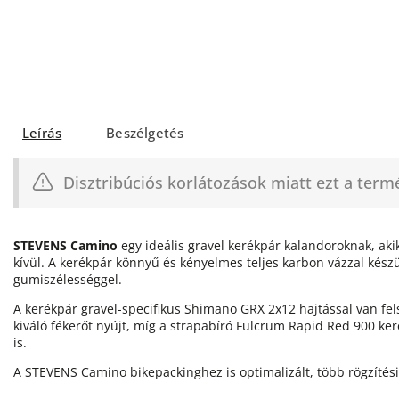
Leírás
Beszélgetés
Disztribúciós korlátozások miatt ezt a ter
STEVENS Camino
egy ideális gravel kerékpár kalandoroknak, aki
kívül. A kerékpár könnyű és kényelmes teljes karbon vázzal kész
gumiszélességgel.
A kerékpár gravel-specifikus Shimano GRX 2x12 hajtással van fe
kiváló fékerőt nyújt, míg a strapabíró Fulcrum Rapid Red 900 ker
is.
A STEVENS Camino bikepackinghez is optimalizált, több rögzítés