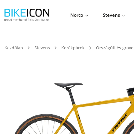
Norco
Stevens
Kezdőlap
/
Stevens
/
Kerékpárok
/
Országúti és grave