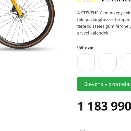
Nincs értékel
A STEVENS Camino egy soko
bikepackinghez és terepen 
terjedő széles gumiférőhely
gravel kalandok
Változat
Stevens viszontela
1 183 990