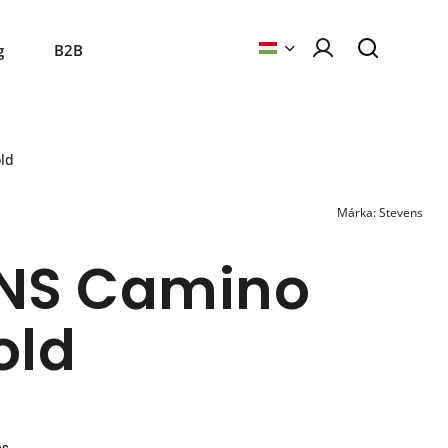
g
B2B
ld
Márka:
Stevens
NS Camino
old