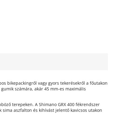
pos bikepackingről vagy gyors tekerésekről a főutakon
ebb gumik számára, akár 45 mm-es maximális
lönböző terepeken. A Shimano GRX 400 fékrendszer
 sima aszfalton és kihívást jelentő kavicsos utakon