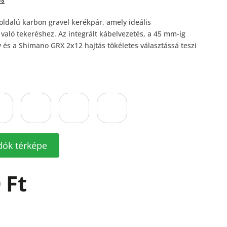
és
ldalú karbon gravel kerékpár, amely ideális
való tekeréshez. Az integrált kábelvezetés, a 45 mm-ig
 és a Shimano GRX 2x12 hajtás tökéletes választássá teszi
dók térképe
 Ft