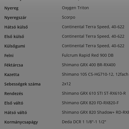
Oxygen Triton
Nyereg
Scorpo
Nyeregszár
Continental Terra Speed, 40-622
Hátsó külső
Continental Terra Speed, 40-622
Első külső
Continental Terra Speed, 40-622
Külsőgumi
Fulcrum Rapid Red 900 DB
Felni
Shimano GRX 400 BR-RX400
Féktárcsa
Shimano 105 CS-HG710-12, 12fach
Kazetta
2x12
Sebességek száma
Shimano GRX 610 STI ST-RX610-R
Rendezés
Shimano GRX 820 FD-RX820-F
Első váltó
Shimano GRX 820 Shadow+ RD-RX8
Hátsó váltó
Deda DCR 1 1/8"-1 1/2"
Kormánycsapágy