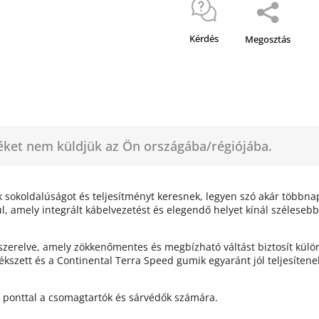
Kérdés
Megosztás
méket nem küldjük az Ön országába/régiójába.
k sokoldalúságot és teljesítményt keresnek, legyen szó akár többna
ül, amely integrált kábelvezetést és elegendő helyet kínál széles
lszerelve, amely zökkenőmentes és megbízható váltást biztosít kü
ékszett és a Continental Terra Speed gumik egyaránt jól teljesítenek
i ponttal a csomagtartók és sárvédők számára.