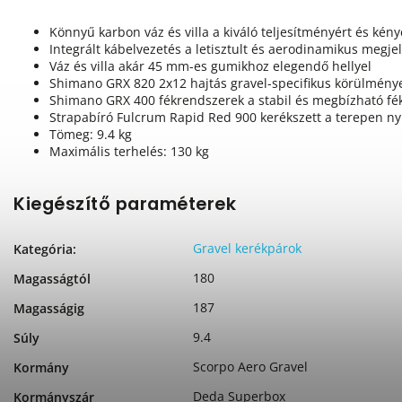
Könnyű karbon váz és villa a kiváló teljesítményért és kén
Integrált kábelvezetés a letisztult és aerodinamikus megje
Váz és villa akár 45 mm-es gumikhoz elegendő hellyel
Shimano GRX 820 2x12 hajtás gravel-specifikus körülmény
Shimano GRX 400 fékrendszerek a stabil és megbízható fék
Strapabíró Fulcrum Rapid Red 900 kerékszett a terepen ny
Tömeg: 9.4 kg
Maximális terhelés: 130 kg
Kiegészítő paraméterek
Gravel kerékpárok
Kategória
:
180
Magasságtól
187
Magasságig
9.4
Súly
Scorpo Aero Gravel
Kormány
Deda Superbox
Kormányszár