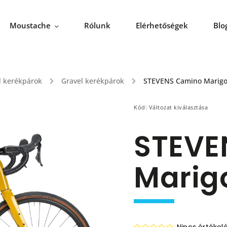
Moustache
Rólunk
Elérhetőségek
Blo
l kerékpárok
/
Gravel kerékpárok
/
STEVENS Camino Marigo
Kód:
Változat kiválasztása
STEVE
Marig