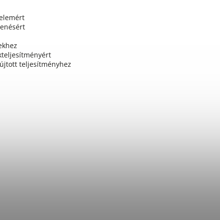
yelemért
lenésért
ekhez
teljesítményért
újtott teljesítményhez