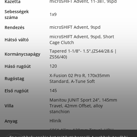
microSHIFT Advent, 11-38T, 9spd
Kazetta
Sebességek
1x9
száma
microSHIFT Advent, 9spd
Rendezés
microSHIFT Advent, 9spd, Short
Hátsó váltó
Cage Clutch
Tapered 1-1/8"- 1.5",(ZS44/28.6 |
Kormánycsapágy
ZS56/40)
120
Hásó rugóút
X-Fusion 02 Pro R, 170x35mm
Rugóstag
Standard, A-Tune Soft
145
Első rugóút
Manitou JUNIT Sport 24", 145mm
Villa
Travel, 42mm Offset, alloy
stanchion
Hliník
Anyag
6061 Alloy, 120mm Travel, UDH,
Váz
Hangerless Interface Compatible,