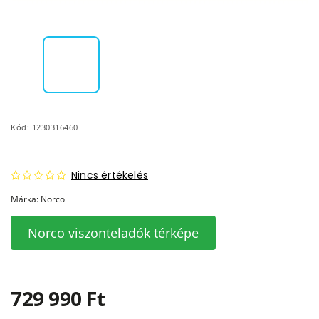
Kód:
1230316460
Nincs értékelés
Márka:
Norco
Norco viszonteladók térképe
729 990 Ft