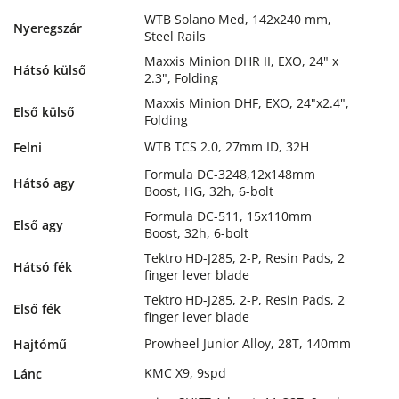
WTB Solano Med, 142x240 mm,
Nyeregszár
Steel Rails
Maxxis Minion DHR II, EXO, 24" x
Hátsó külső
2.3", Folding
Maxxis Minion DHF, EXO, 24"x2.4",
Első külső
Folding
WTB TCS 2.0, 27mm ID, 32H
Felni
Formula DC-3248,12x148mm
Hátsó agy
Boost, HG, 32h, 6-bolt
Formula DC-511, 15x110mm
Első agy
Boost, 32h, 6-bolt
Tektro HD-J285, 2-P, Resin Pads, 2
Hátsó fék
finger lever blade
Tektro HD-J285, 2-P, Resin Pads, 2
Első fék
finger lever blade
Prowheel Junior Alloy, 28T, 140mm
Hajtómű
KMC X9, 9spd
Lánc