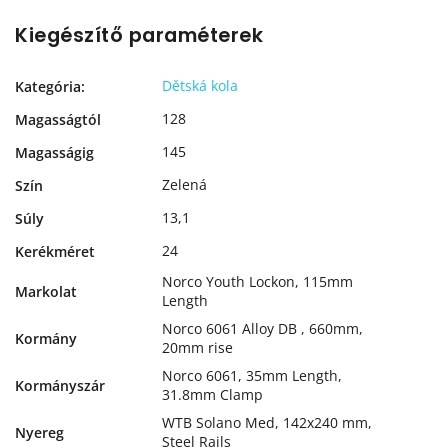
Kiegészítő paraméterek
Dětská kola
Kategória
:
128
Magasságtól
145
Magasságig
Zelená
Szín
13,1
Súly
24
Kerékméret
Norco Youth Lockon, 115mm
Markolat
Length
Norco 6061 Alloy DB , 660mm,
Kormány
20mm rise
Norco 6061, 35mm Length,
Kormányszár
31.8mm Clamp
WTB Solano Med, 142x240 mm,
Nyereg
Steel Rails