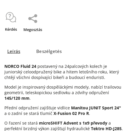
Kérdés
Megosztás
Leírás
Beszélgetés
NORCO Fluid 24
postavený na 24palcových kolech je
juniorský celoodpružený bike a hitem letošního roku, který
chtějí všichni dospívající bikeři a budoucí enduristi.
Model je inspirovaný dospěláckými modely, nabízí trailovou
geometrii, teleskopickou sedlovku a zdvihy odpružení
145/120 mm
.
Přední odpružení zajišťuje vidlice
Manitou JUNIT Sport 24"
a o zadní se stará tlumič
X-Fusion 02 Pro R
.
O řazení se stará
microSHIFT Advent s 1x9 převody
a
perfektní brzdný výkon zajišťují hydraulické
Tektro HD-J285
.