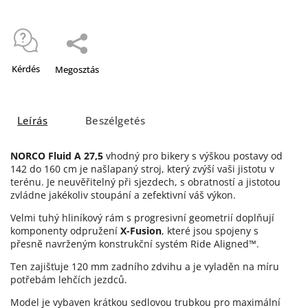
Kérdés
Megosztás
Leírás
Beszélgetés
NORCO Fluid A 27,5
vhodný pro bikery s výškou postavy od
142 do 160 cm je našlapaný stroj, který zvýší vaši jistotu v
terénu. Je neuvěřitelný při sjezdech, s obratností a jistotou
zvládne jakékoliv stoupání a zefektivní váš výkon.
Velmi tuhý hliníkový rám s progresivní geometrií doplňují
komponenty odpružení
X-Fusion
, které jsou spojeny s
přesně navrženým konstrukční systém Ride Aligned™.
Ten zajišťuje 120 mm zadního zdvihu a je vyladěn na míru
potřebám lehčích jezdců.
Model je vybaven krátkou sedlovou trubkou pro maximální