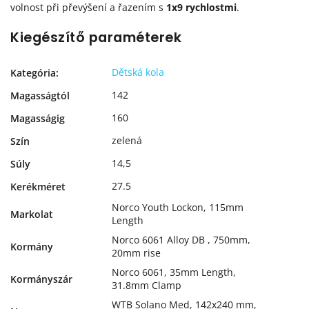
volnost při převýšení a řazením s
1x9 rychlostmi
.
Kiegészítő paraméterek
Dětská kola
Kategória
:
142
Magasságtól
160
Magasságig
zelená
Szín
14,5
Súly
27.5
Kerékméret
Norco Youth Lockon, 115mm
Markolat
Length
Norco 6061 Alloy DB , 750mm,
Kormány
20mm rise
Norco 6061, 35mm Length,
Kormányszár
31.8mm Clamp
WTB Solano Med, 142x240 mm,