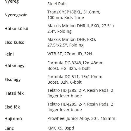
Nyereg
Steel Rails
TranzX YSP18BKL, 31.6mm,
Nyeregszár
100mm, Kids Tune
Maxxis Minion DHR II, EXO, 27.5" x
Hátsó külső
2.4", Folding
Maxxis Minion DHF, EXO,
Első külső
27.5"x2.5", Folding
WTB ST, 27mm ID, 32H
Felni
Formula DC-3248,12x148mm
Hátsó agy
Boost, HG, 32h, 6-bolt
Formula DC-511, 15x110mm
Első agy
Boost, 32h, 6-bolt
Tektro HD-J285, 2-P, Resin Pads, 2
Hátsó fék
finger lever blade
Tektro HD-J285, 2-P, Resin Pads, 2
Első fék
finger lever blade
Prowheel Junior Alloy, 30T, 155mm
Hajtómű
KMC X9, 9spd
Lánc