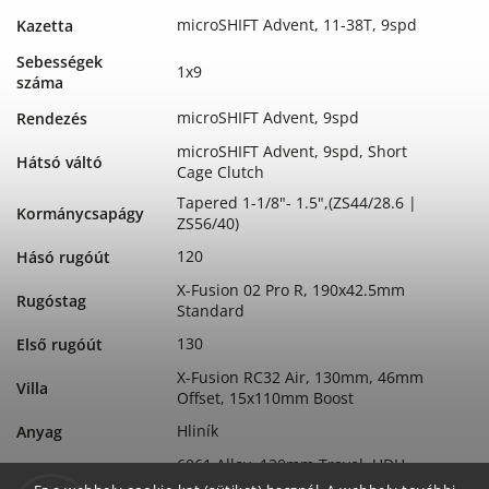
microSHIFT Advent, 11-38T, 9spd
Kazetta
Sebességek
1x9
száma
microSHIFT Advent, 9spd
Rendezés
microSHIFT Advent, 9spd, Short
Hátsó váltó
Cage Clutch
Tapered 1-1/8"- 1.5",(ZS44/28.6 |
Kormánycsapágy
ZS56/40)
120
Hásó rugóút
X-Fusion 02 Pro R, 190x42.5mm
Rugóstag
Standard
130
Első rugóút
X-Fusion RC32 Air, 130mm, 46mm
Villa
Offset, 15x110mm Boost
Hliník
Anyag
6061 Alloy, 120mm Travel, UDH,
Váz
Hangerless Interface Compatible,