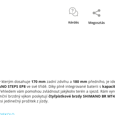
Kérdés
Megosztás
ky kterým dosahuje
170 mm
zadní zdvihu a
180 mm
předního, je id
NO STEPS EP8
ve své třídě. Díky plně integrované baterii s
kapaci
hledem vám pomohou zvládnout jakýkoliv terén a sjezd. Rám vyrobe
nční brzdný výkon poskytují
čtyřpístkové brzdy
SHIMANO BR MT4
si jedinečný prožitek z jízdy.
MOJEKOLO