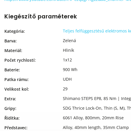
Kiegészítő paraméterek
Teljes felfüggesztésű elektromos 
Kategória
:
Zelená
Barva
:
Hliník
Materiál
:
1x12
Počet rychlostí
:
900 Wh
Baterie
:
UDH
Patka rámu
:
29
Velikost kol
:
Shimano STEPS EP8, 85 Nm | Inte
Extra
:
SDG Thrice Lock-On, Thin (S, M), Thi
Gripy
:
6061 Alloy, 800mm, 20mm Rise
Řídítka
:
Alloy, 40mm length, 35mm Clamp
Představec
: