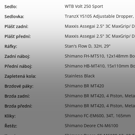
WTB Volt 250 Sport
Sedlo
:
TranzX YS105 Adjustable Dropper,
Sedlovka
:
Maxxis Assegai 2.5" 3C MaxGrip/ D
Plášť zadní
:
Maxxis Assegai 2.5" 3C MaxGrip/ D
Plášť přední
:
Stan's Flow D, 32H, 29"
Ráfky
:
Shimano FH-MT510, 12x148mm Boos
Zadní náboj
:
Shimano HB-MT410, 15x110mm Boo
Přední náboj
:
Stainless Black
Zapletená kola
:
Shimano BR MT420
Brzdové páky
:
Shimano BR MT420, 4 Piston, Meta
Brzda zadní
:
Shimano BR MT420, 4 Piston, Meta
Brzda přední
:
Shimano FC-EM600, 34T, 165mm
Kliky
:
Shimano Deore CN-M6100
Řetěz
: