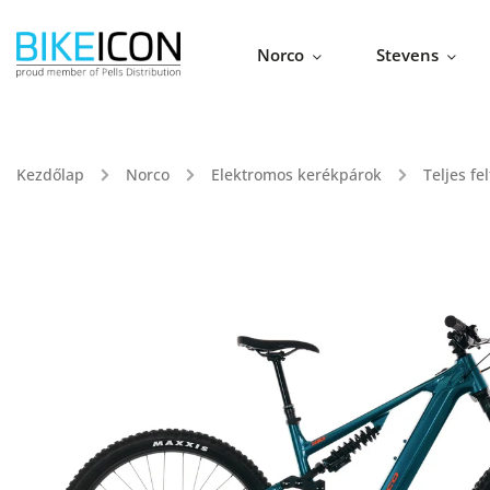
Norco
Stevens
Kezdőlap
/
Norco
/
Elektromos kerékpárok
/
Teljes f