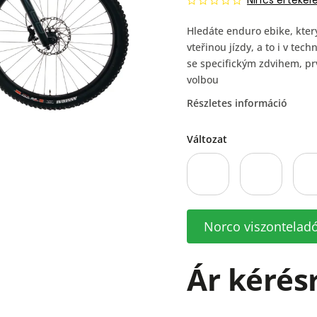
Nincs értékel
Hledáte enduro ebike, kter
vteřinou jízdy, a to i v t
se specifickým zdvihem, p
volbou
Részletes információ
Változat
Norco viszontelad
Ár kérés