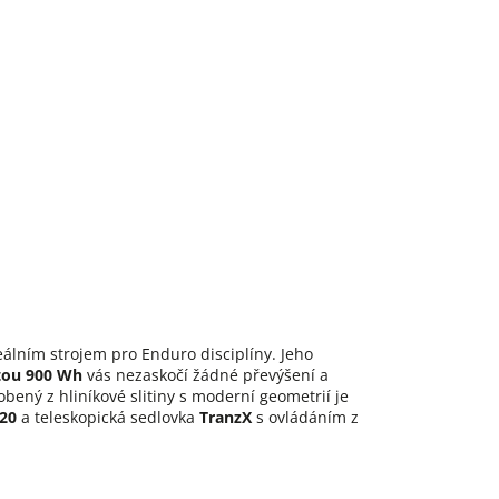
eálním strojem pro Enduro disciplíny. Jeho
tou 900 Wh
vás nezaskočí žádné převýšení a
ný z hliníkové slitiny s moderní geometrií je
20
a teleskopická sedlovka
TranzX
s ovládáním z