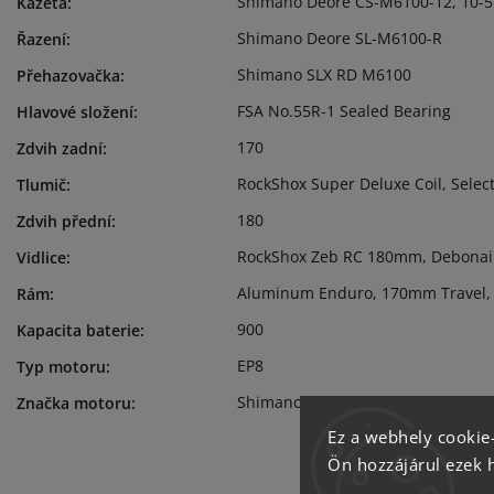
Shimano Deore CS-M6100-12, 10-5
Kazeta
:
Shimano Deore SL-M6100-R
Řazení
:
Shimano SLX RD M6100
Přehazovačka
:
FSA No.55R-1 Sealed Bearing
Hlavové složení
:
170
Zdvih zadní
:
RockShox Super Deluxe Coil, Sele
Tlumič
:
180
Zdvih přední
:
RockShox Zeb RC 180mm, Debonair,
Vidlice
:
Aluminum Enduro, 170mm Travel, 
Rám
:
900
Kapacita baterie
:
EP8
Typ motoru
:
Shimano
Značka motoru
:
Ez a webhely cookie-
Ön hozzájárul ezek 