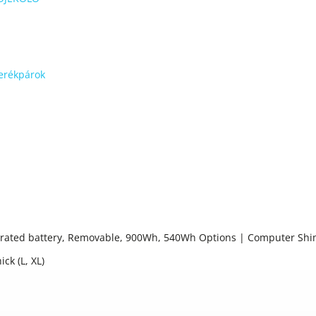
kerékpárok
grated battery, Removable, 900Wh, 540Wh Options | Computer Sh
ck (L, XL)