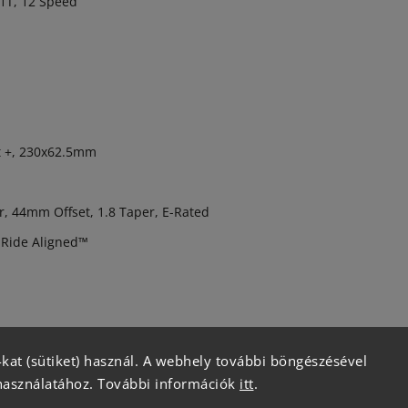
1T, 12 Speed
ct +, 230x62.5mm
 44mm Offset, 1.8 Taper, E-Rated
Ride Aligned™
kat (sütiket) használ. A webhely további böngészésével
használatához. További információk
itt
.