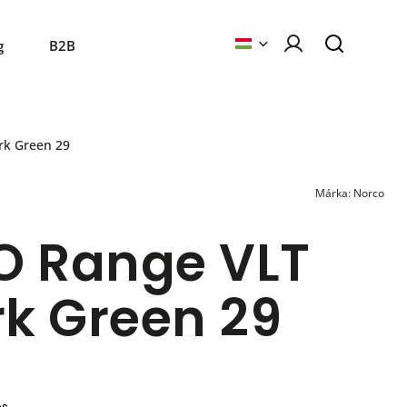
g
B2B
k Green 29
Márka:
Norco
 Range VLT
rk Green 29