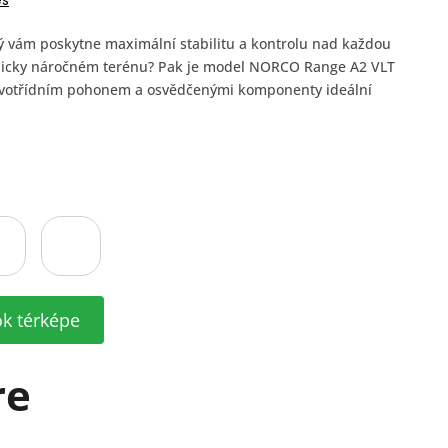
és
ý vám poskytne maximální stabilitu a kontrolu nad každou
echnicky náročném terénu? Pak je model NORCO Range A2 VLT
rvotřídním pohonem a osvědčenými komponenty ideální
ók térképe
re