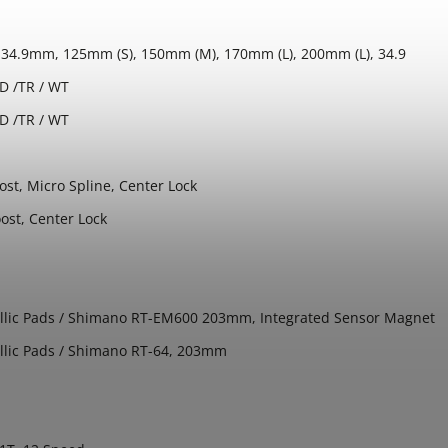
 34.9mm, 125mm (S), 150mm (M), 170mm (L), 200mm (L), 34.9
D /TR / WT
D /TR / WT
t, Micro Spline, Center Lock
st, Center Lock
llic Pads / Shimano RT-EM600 203mm, Integrated Sensor Magnet
llic Pads / Shimano RT-64, 203mm