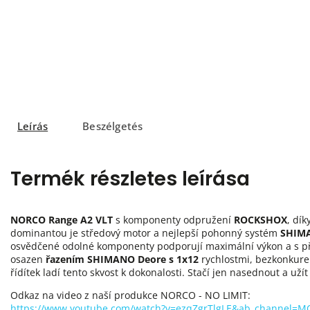
Leírás
Beszélgetés
Termék részletes leírása
NORCO Range A2 VLT
s komponenty odpružení
ROCKSHOX
, dí
dominantou je středový motor a nejlepší pohonný systém
SHIMA
osvědčené odolné komponenty podporují maximální výkon a s pře
osazen
řazením SHIMANO Deore s 1x12
rychlostmi, bezkonkure
řídítek ladí tento skvost k dokonalosti. Stačí jen nasednout a užít 
Odkaz na video z naší produkce NORCO - NO LIMIT:
https://www.youtube.com/watch?v=ezqZgrTlgLE&ab_channel=