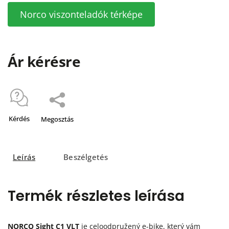
Norco viszonteladók térképe
Ár kérésre
Kérdés
Megosztás
Leírás
Beszélgetés
Termék részletes leírása
NORCO Sight C1 VLT
je celoodpružený e-bike, který vám