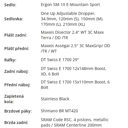
Ergon SM-10 E-Mountain Sport
Sedlo
:
One Up Adjustable Dropper,
Sedlovka
:
34.9mm, 120mm (S), 150mm (M),
170mm (L), 210mm (XL)
Maxxis Disector 2.4" WT 3C Maxx
Plášť zadní
:
Terra / DD /TR
Maxxis Assegai 2.5" 3C MaxGrip/ DD
Plášť přední
:
/TR / WT
DT Swiss E 1700 29"
Ráfky
:
DT Swiss E 1700 12x148mm Boost,
Zadní náboj
:
XD, 6 Bolt
DT Swiss E 1700 15x110mm Boost, 6
Přední náboj
:
Bolt
Zapletená
Stainless Black
kola
:
Shimano BR MT420
Brzdové páky
:
SRAM Code RSC, 4 pistons, metallic
Brzda zadní
:
pads / SRAM Centerline 200mm