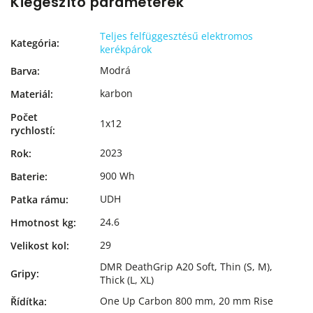
Kiegészítő paraméterek
Teljes felfüggesztésű elektromos
Kategória
:
kerékpárok
Modrá
Barva
:
karbon
Materiál
:
Počet
1x12
rychlostí
:
2023
Rok
:
900 Wh
Baterie
:
UDH
Patka rámu
:
24.6
Hmotnost kg
:
29
Velikost kol
:
DMR DeathGrip A20 Soft, Thin (S, M),
Gripy
:
Thick (L, XL)
One Up Carbon 800 mm, 20 mm Rise
Řídítka
: