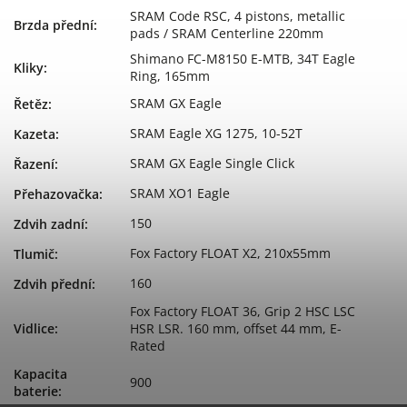
SRAM Code RSC, 4 pistons, metallic
Brzda přední
:
pads / SRAM Centerline 220mm
Shimano FC-M8150 E-MTB, 34T Eagle
Kliky
:
Ring, 165mm
SRAM GX Eagle
Řetěz
:
SRAM Eagle XG 1275, 10-52T
Kazeta
:
SRAM GX Eagle Single Click
Řazení
:
SRAM XO1 Eagle
Přehazovačka
:
150
Zdvih zadní
:
Fox Factory FLOAT X2, 210x55mm
Tlumič
:
160
Zdvih přední
:
Fox Factory FLOAT 36, Grip 2 HSC LSC
Vidlice
:
HSR LSR. 160 mm, offset 44 mm, E-
Rated
Kapacita
900
baterie
: