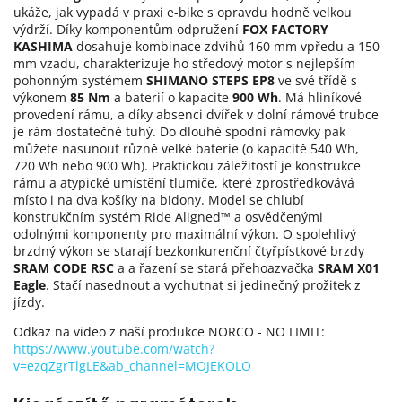
ukáže, jak vypadá v praxi e-bike s opravdu hodně velkou
výdrží. Díky komponentům odpružení
FOX FACTORY
KASHIMA
dosahuje kombinace zdvihů 160 mm vpředu a 150
mm vzadu, charakterizuje ho středový motor s nejlepším
pohonným systémem
SHIMANO STEPS EP8
ve své třídě s
výkonem
85 Nm
a baterií o kapacite
900 Wh
. Má hliníkové
provedení rámu, a díky absenci dvířek v dolní rámové trubce
je rám dostatečně tuhý. Do dlouhé spodní rámovky pak
můžete nasunout různě velké baterie (o kapacitě 540 Wh,
720 Wh nebo 900 Wh). Praktickou záležitostí je konstrukce
rámu a atypické umístění tlumiče, které zprostředkovává
místo i na dva košíky na bidony. Model se chlubí
konstrukčním systém Ride Aligned™ a osvědčenými
odolnými komponenty pro maximální výkon. O spolehlivý
brzdný výkon se starají bezkonkurenční čtyřpístkové brzdy
SRAM CODE RSC
a a řazení se stará přehoazvačka
SRAM X01
Eagle
. Stačí nasednout a vychutnat si jedinečný prožitek z
jízdy.
Odkaz na video z naší produkce NORCO - NO LIMIT:
https://www.youtube.com/watch?
v=ezqZgrTlgLE&ab_channel=MOJEKOLO