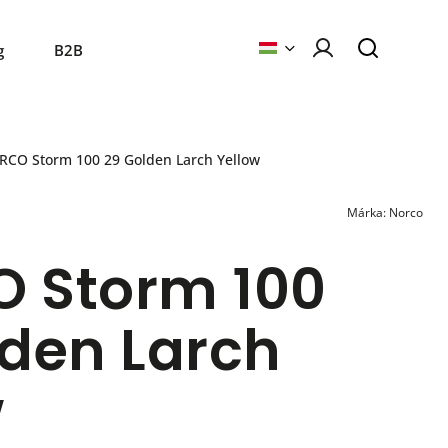
g
B2B
CO Storm 100 29 Golden Larch Yellow
Márka:
Norco
 Storm 100
lden Larch
w