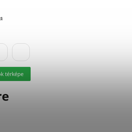
és
ók térképe
re