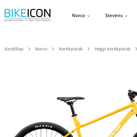
Norco
Stevens
Kezdőlap
/
Norco
/
Kerékpárok
/
Hegyi kerékpárok
/