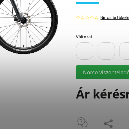
Nincs értékel
Változat
Norco viszontelad
Ár kérés