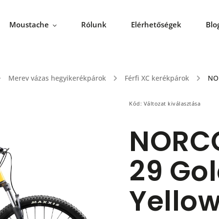
Moustache
Rólunk
Elérhetőségek
Blo
Merev vázas hegyikerékpárok
/
Férfi XC kerékpárok
/
NOR
Kód:
Változat kiválasztása
NORCO
29 Go
Yello