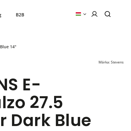
g
B2B
Blue 14"
Márka:
Stevens
NS E-
lzo 27.5
r Dark Blue