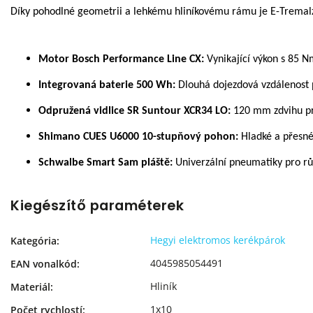
Díky pohodlné geometrii a lehkému hliníkovému rámu je E-Tremalzo
Motor Bosch Performance Line CX:
Vynikající výkon s 85 
Integrovaná baterie 500 Wh:
Dlouhá dojezdová vzdálenost 
Odpružená vidlice SR Suntour XCR34 LO:
120 mm zdvihu pro
Shimano CUES U6000 10-stupňový pohon:
Hladké a přesné 
Schwalbe Smart Sam pláště:
Univerzální pneumatiky pro rů
Kiegészítő paraméterek
Hegyi elektromos kerékpárok
Kategória
:
4045985054491
EAN vonalkód
:
Hliník
Materiál
:
1x10
Počet rychlostí
: