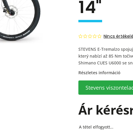
14"
Nincs értékel
STEVENS E-Tremalzo spojuj
který nabízí až 85 Nm toč
Shimano CUES U6000 se sn
Részletes információ
Stevens viszontela
Ár kérés
A tétel elfogyott…