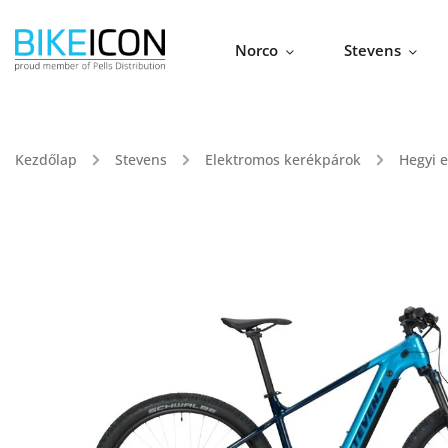
Norco
Stevens
Kezdőlap
/
Stevens
/
Elektromos kerékpárok
/
Hegyi 