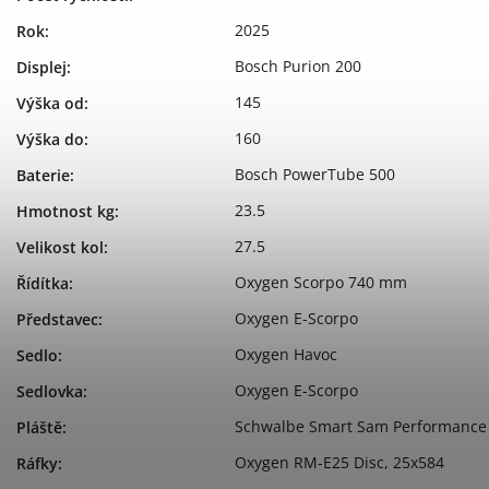
2025
Rok
:
Bosch Purion 200
Displej
:
145
Výška od
:
160
Výška do
:
Bosch PowerTube 500
Baterie
:
23.5
Hmotnost kg
:
27.5
Velikost kol
:
Oxygen Scorpo 740 mm
Řídítka
:
Oxygen E-Scorpo
Představec
:
Oxygen Havoc
Sedlo
:
Oxygen E-Scorpo
Sedlovka
:
Schwalbe Smart Sam Performance
Pláště
:
Oxygen RM-E25 Disc, 25x584
Ráfky
: