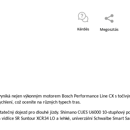
Kérdés
Megosztás
 vyniká nejen výkonným motorem Bosch Performance Line CX s točiv
ychlení, což oceníte na různých typech tras.
tatečný dojezd pro dlouhé jízdy. Shimano CUES U6000 10-stupňový poho
á vidlice SR Suntour XCR34 LO a lehké, univerzální Schwalbe Smart Sam