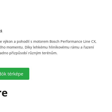
és
e výkon a pohodlí s motorem Bosch Performance Line CX,
ivého momentu. Díky lehkému hliníkovému rámu a řazení
adno přizpůsobí různým terénům.
dók térképe
re