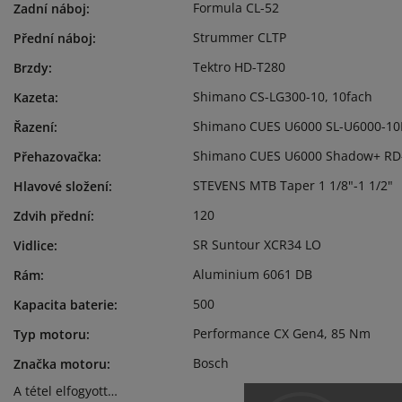
Formula CL-52
Zadní náboj
:
Strummer CLTP
Přední náboj
:
Tektro HD-T280
Brzdy
:
Shimano CS-LG300-10, 10fach
Kazeta
:
Shimano CUES U6000 SL-U6000-10
Řazení
:
Shimano CUES U6000 Shadow+ RD-
Přehazovačka
:
STEVENS MTB Taper 1 1/8"-1 1/2"
Hlavové složení
:
120
Zdvih přední
:
SR Suntour XCR34 LO
Vidlice
:
Aluminium 6061 DB
Rám
:
500
Kapacita baterie
:
Performance CX Gen4, 85 Nm
Typ motoru
:
Bosch
Značka motoru
:
A tétel elfogyott…