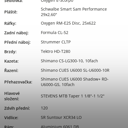
Oxygen E-Scorpo
Sedlovka
:
Schwalbe Smart Sam Performance
Pláště
:
29x2,60"
Oxygen RM-E25 Disc, 25x622
Ráfky
:
Formula CL-52
Zadní náboj
:
Strummer CLTP
Přední náboj
:
Tektro HD-T280
Brzdy
:
Shimano CS-LG300-10, 10fach
Kazeta
:
Shimano CUES U6000 SL-U6000-10R
Řazení
:
Shimano CUES U6000 Shadow+ RD-
Přehazovačka
:
U6000-GS, 10fach
Hlavové
STEVENS MTB Taper 1 1/8"-1 1/2"
složení
:
120
Zdvih přední
:
SR Suntour XCR34 LO
Vidlice
:
Aluminium 6061 DB
Rám
: