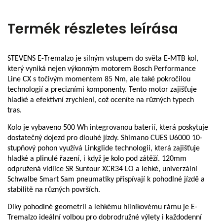
Termék részletes leírása
STEVENS E-Tremalzo je silným vstupem do světa E-MTB kol,
který vyniká nejen výkonným motorem Bosch Performance
Line CX s točivým momentem 85 Nm, ale také pokročilou
technologií a precizními komponenty. Tento motor zajišťuje
hladké a efektivní zrychlení, což oceníte na různých typech
tras.
Kolo je vybaveno 500 Wh integrovanou baterií, která poskytuje
dostatečný dojezd pro dlouhé jízdy. Shimano CUES U6000 10-
stupňový pohon využívá Linkglide technologii, která zajišťuje
hladké a plinulé řazení, i když je kolo pod zátěží. 120mm
odpružená vidlice SR Suntour XCR34 LO a lehké, univerzální
Schwalbe Smart Sam pneumatiky přispívají k pohodlné jízdě a
stabilitě na různých površích.
Díky pohodlné geometrii a lehkému hliníkovému rámu je E-
Tremalzo ideální volbou pro dobrodružné výlety i každodenní