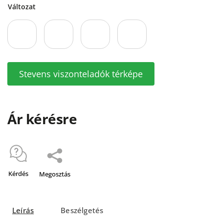
Változat
Stevens viszonteladók térképe
Ár kérésre
Kérdés
Megosztás
Leírás
Beszélgetés