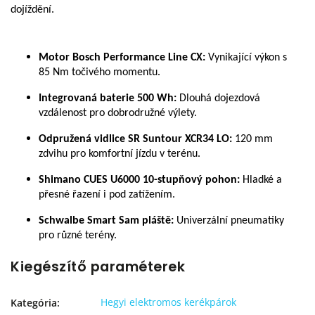
dojíždění.
Motor Bosch Performance Line CX:
Vynikající výkon s
85 Nm točivého momentu.
Integrovaná baterie 500 Wh:
Dlouhá dojezdová
vzdálenost pro dobrodružné výlety.
Odpružená vidlice SR Suntour XCR34 LO:
120 mm
zdvihu pro komfortní jízdu v terénu.
Shimano CUES U6000 10-stupňový pohon:
Hladké a
přesné řazení i pod zatížením.
Schwalbe Smart Sam pláště:
Univerzální pneumatiky
pro různé terény.
Kiegészítő paraméterek
Hegyi elektromos kerékpárok
Kategória
: