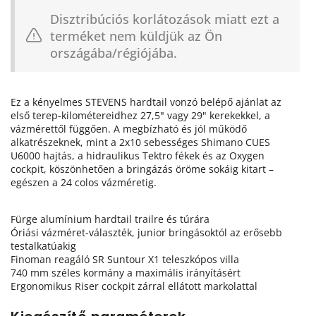
Disztribúciós korlátozások miatt ezt a
terméket nem küldjük az Ön
országába/régiójába.
Ez a kényelmes STEVENS hardtail vonzó belépő ajánlat az
első terep-kilométereidhez 27,5" vagy 29" kerekekkel, a
vázmérettől függően. A megbízható és jól működő
alkatrészeknek, mint a 2x10 sebességes Shimano CUES
U6000 hajtás, a hidraulikus Tektro fékek és az Oxygen
cockpit, köszönhetően a bringázás öröme sokáig kitart –
egészen a 24 colos vázméretig.
Fürge alumínium hardtail trailre és túrára
Óriási vázméret-választék, junior bringásoktól az erősebb
testalkatúakig
Finoman reagáló SR Suntour X1 teleszkópos villa
740 mm széles kormány a maximális irányításért
Ergonomikus Riser cockpit zárral ellátott markolattal