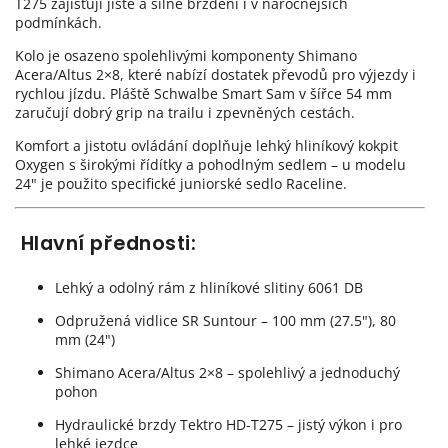
T275 zajišťují jisté a silné brzdění i v náročnějších
podmínkách.
Kolo je osazeno spolehlivými komponenty Shimano
Acera/Altus 2×8, které nabízí dostatek převodů pro výjezdy i
rychlou jízdu. Pláště Schwalbe Smart Sam v šířce 54 mm
zaručují dobrý grip na trailu i zpevněných cestách.
Komfort a jistotu ovládání doplňuje lehký hliníkový kokpit
Oxygen s širokými řídítky a pohodlným sedlem – u modelu
24" je použito specifické juniorské sedlo Raceline.
Hlavní přednosti:
Lehký a odolný rám z hliníkové slitiny 6061 DB
Odpružená vidlice SR Suntour – 100 mm (27.5"), 80
mm (24")
Shimano Acera/Altus 2×8 – spolehlivý a jednoduchý
pohon
Hydraulické brzdy Tektro HD-T275 – jistý výkon i pro
lehké jezdce