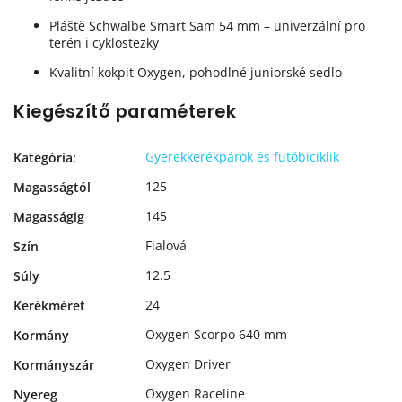
Pláště Schwalbe Smart Sam 54 mm – univerzální pro
terén i cyklostezky
Kvalitní kokpit Oxygen, pohodlné juniorské sedlo
Kiegészítő paraméterek
Gyerekkerékpárok és futóbiciklik
Kategória
:
125
Magasságtól
145
Magasságig
Fialová
Szín
12.5
Súly
24
Kerékméret
Oxygen Scorpo 640 mm
Kormány
Oxygen Driver
Kormányszár
Oxygen Raceline
Nyereg