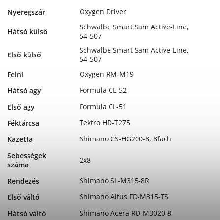
Oxygen Driver
Nyeregszár
Schwalbe Smart Sam Active-Line,
Hátsó külső
54-507
Schwalbe Smart Sam Active-Line,
Első külső
54-507
Oxygen RM-M19
Felni
Formula CL-52
Hátsó agy
Formula CL-51
Első agy
Tektro HD-T275
Féktárcsa
Shimano CS-HG200-8, 8fach
Kazetta
Sebességek
2x8
száma
Shimano SL-M315-8R
Rendezés
Shimano Altus FD-M315-TS
Első váltó
Shimano Acera RD-M3020-8,
Hátsó váltó