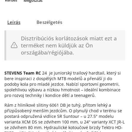
Megosztás
Leírás
Beszélgetés
Disztribúciós korlátozások miatt ezt a
terméket nem küldjük az Ön
országába/régiójába.
STEVENS Team RC
24 je juniorský trailový hardtail, který si
bere inspiraci z dospělých MTB modelů a přenáší ji do
podoby kola pro mladé jezdce. Nabízí sportovní geometrii,
spolehlivou výbavu a nízkou hmotnost – ideální kombinace
pro rozvoj techniky i kondice dětí a teenagerů.
Rám z hliníkové slitiny 6061 DB je tuhý, přitom lehký a
přizpůsobený menším jezdcům. O plynulý chod v terénu se
postará odpružená vidlice SR Suntour – u 27.5" modelu
varianta XCM DS se zdvihem 100 mm, u 24" varianty XCT JR-L
se zdvihem 80 mm. Hydraulické kotoučové brzdy Tektro HD-