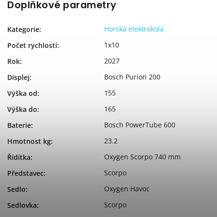
Doplňkové parametry
Horská elektrokola
Kategorie
:
1x10
Počet rychlostí
:
2027
Rok
:
Bosch Purion 200
Displej
:
155
Výška od
:
165
Výška do
:
Bosch PowerTube 600
Baterie
:
23.2
Hmotnost kg
:
Oxygen Scorpo 740 mm
Řídítka
:
Scorpo
Představec
:
Oxygen Havoc
Sedlo
:
Scorpo
Sedlovka
: