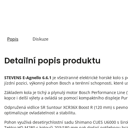
Popis
Diskuze
Detailní popis produktu
STEVENS E-Agnello 6.6.1
je všestranné elektrické horské kolo s p
jízdní pozici, výkonný pohon Bosch a terénní schopnosti, které us
Základem kola je tichý a plynulý motor Bosch Performance Line (
kopce i delší výlety a ovládá se pomocí kompaktního displeje Pur
Odpružená vidlice SR Suntour XCR36X Boost R (120 mm) s pevnou os
optimalizuje ovladatelnost a stabilitu.
Pohon využívá desetirychlostní sadu Shimano CUES U6000 s širok
Tektro HD-M280 s kotouči 203/180 mm pak dodají potřebnou brz