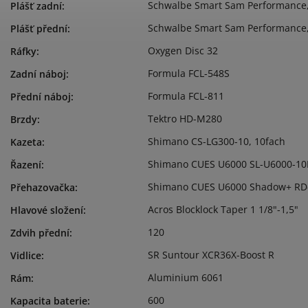
Schwalbe Smart Sam Performance, 
Plášť zadní
:
Schwalbe Smart Sam Performance, 
Plášť přední
:
Oxygen Disc 32
Ráfky
:
Formula FCL-548S
Zadní náboj
:
Formula FCL-811
Přední náboj
:
Tektro HD-M280
Brzdy
:
Shimano CS-LG300-10, 10fach
Kazeta
:
Shimano CUES U6000 SL-U6000-10
Řazení
:
Shimano CUES U6000 Shadow+ RD
Přehazovačka
:
Acros Blocklock Taper 1 1/8"-1,5"
Hlavové složení
:
120
Zdvih přední
:
SR Suntour XCR36X-Boost R
Vidlice
:
Aluminium 6061
Rám
:
600
Kapacita baterie
: