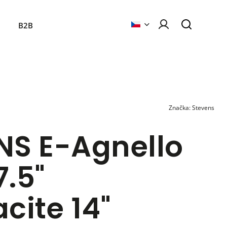
B2B
Značka:
Stevens
NS E-Agnello
7.5"
cite 14"