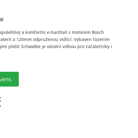
no
 spolehlivý a komfortní e-hardtail s motorem Bosch
aterií a 120mm odpruženou vidlicí. Vybaven řazením
mi plášti Schwalbe je ideální volbou pro začátečníky i
vens
č