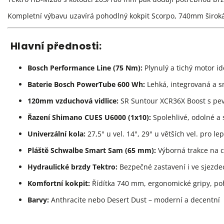
Kompletní výbavu uzavírá pohodlný kokpit Scorpo, 740mm široká ř
Hlavní přednosti:
Bosch Performance Line (75 Nm):
Plynulý a tichý motor id
Baterie Bosch PowerTube 600 Wh:
Lehká, integrovaná a s
120mm vzduchová vidlice:
SR Suntour XCR36X Boost s pev
Řazení Shimano CUES U6000 (1x10):
Spolehlivé, odolné a
Univerzální kola:
27,5" u vel. 14", 29" u větších vel. pro lep
Pláště Schwalbe Smart Sam (65 mm):
Výborná trakce na c
Hydraulické brzdy Tektro:
Bezpečné zastavení i ve sjezde
Komfortní kokpit:
Řídítka 740 mm, ergonomické gripy, p
Barvy:
Anthracite nebo Desert Dust – moderní a decentní