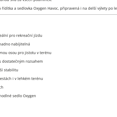
ídítka a sedlovka Oxygen Havoc, připravená i na delší výlety po le
eální pro rekreační jízdu
nadno nabíjitelná
nou osou pro jistotu v terénu
 s dostatečným rozsahem
ší stabilitu
estách i v lehkém terénu
ch
ohodlné sedlo Oxygen