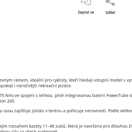
Zeptat se
Sdílet
evným rámem, ideální pro cyklisty, kteří hledají vstupní model s v
pokojí i náročnější rekreační jezdce.
75 Nm) ve spojení s lehkou, plně integrovanou baterií PowerTube 6
ion 200.
ou zajišťuje jistotu v terénu a pohlcuje nerovnosti. Podle velikos
ým rozsahem kazety 11–48 zubů, která je navržena pro dlouhou živ
dnou sílu za všech podmínek.