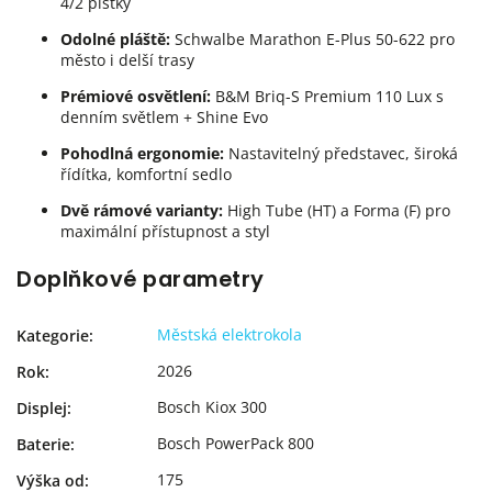
4/2 pístky
Odolné pláště:
Schwalbe Marathon E-Plus 50-622 pro
město i delší trasy
Prémiové osvětlení:
B&M Briq-S Premium 110 Lux s
denním světlem + Shine Evo
Pohodlná ergonomie:
Nastavitelný představec, široká
řídítka, komfortní sedlo
Dvě rámové varianty:
High Tube (HT) a Forma (F) pro
maximální přístupnost a styl
Doplňkové parametry
Městská elektrokola
Kategorie
:
2026
Rok
:
Bosch Kiox 300
Displej
:
Bosch PowerPack 800
Baterie
:
175
Výška od
: