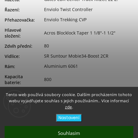
Enviolo Twist Controller
Řazení
:
Enviolo Trekking CVP
Přehazovačka
:
Hlavové
Acros Blocklock Taper 1 1/8"-1 1/2"
složení
:
80
Zdvih přední
:
SR Suntour Mobie34-Boost 2CR
Vidlice
:
Aluminium 6061
Rám
:
Kapacita
800
baterie
:
Bosch Performance Line PX
Typ motoru
:
Tento web používá soubory cookie. Dalším procházením tohoto
webu vyjadřujete souhlas s jejich používáním.. Více informací
Značka
Bosch
zde
.
motoru
:
Nastavení
Souhlasím