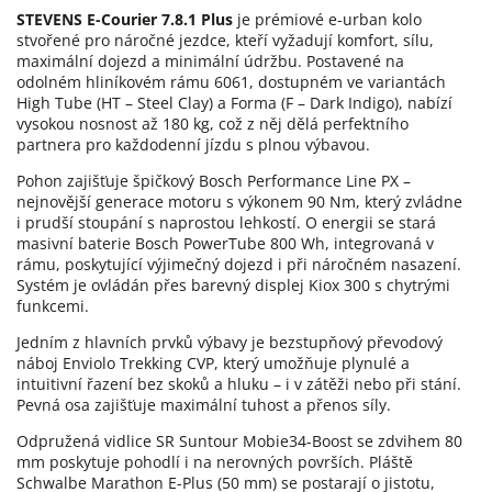
STEVENS E-Courier 7.8.1 Plus
je prémiové e-urban kolo
stvořené pro náročné jezdce, kteří vyžadují komfort, sílu,
maximální dojezd a minimální údržbu. Postavené na
odolném hliníkovém rámu 6061, dostupném ve variantách
High Tube (HT – Steel Clay) a Forma (F – Dark Indigo), nabízí
vysokou nosnost až 180 kg, což z něj dělá perfektního
partnera pro každodenní jízdu s plnou výbavou.
Pohon zajišťuje špičkový Bosch Performance Line PX –
nejnovější generace motoru s výkonem 90 Nm, který zvládne
i prudší stoupání s naprostou lehkostí. O energii se stará
masivní baterie Bosch PowerTube 800 Wh, integrovaná v
rámu, poskytující výjimečný dojezd i při náročném nasazení.
Systém je ovládán přes barevný displej Kiox 300 s chytrými
funkcemi.
Jedním z hlavních prvků výbavy je bezstupňový převodový
náboj Enviolo Trekking CVP, který umožňuje plynulé a
intuitivní řazení bez skoků a hluku – i v zátěži nebo při stání.
Pevná osa zajišťuje maximální tuhost a přenos síly.
Odpružená vidlice SR Suntour Mobie34-Boost se zdvihem 80
mm poskytuje pohodlí i na nerovných površích. Pláště
Schwalbe Marathon E-Plus (50 mm) se postarají o jistotu,