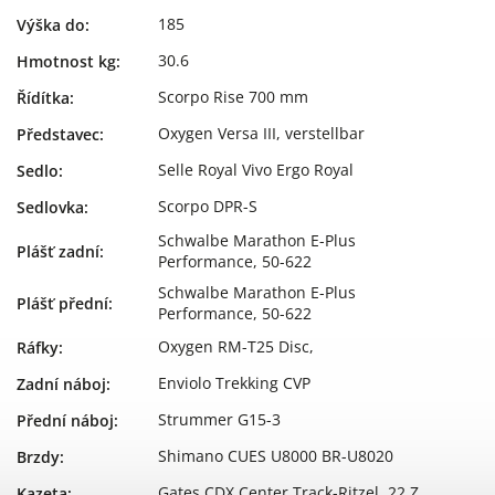
185
Výška do
:
30.6
Hmotnost kg
:
Scorpo Rise 700 mm
Řídítka
:
Oxygen Versa III, verstellbar
Představec
:
Selle Royal Vivo Ergo Royal
Sedlo
:
Scorpo DPR-S
Sedlovka
:
Schwalbe Marathon E-Plus
Plášť zadní
:
Performance, 50-622
Schwalbe Marathon E-Plus
Plášť přední
:
Performance, 50-622
Oxygen RM-T25 Disc,
Ráfky
:
Enviolo Trekking CVP
Zadní náboj
:
Strummer G15-3
Přední náboj
:
Shimano CUES U8000 BR-U8020
Brzdy
:
Gates CDX Center Track-Ritzel, 22 Z.
Kazeta
: