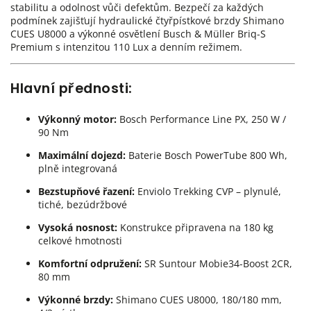
stabilitu a odolnost vůči defektům. Bezpečí za každých
podmínek zajišťují hydraulické čtyřpístkové brzdy Shimano
CUES U8000 a výkonné osvětlení Busch & Müller Briq-S
Premium s intenzitou 110 Lux a denním režimem.
Hlavní přednosti:
Výkonný motor:
Bosch Performance Line PX, 250 W /
90 Nm
Maximální dojezd:
Baterie Bosch PowerTube 800 Wh,
plně integrovaná
Bezstupňové řazení:
Enviolo Trekking CVP – plynulé,
tiché, bezúdržbové
Vysoká nosnost:
Konstrukce připravena na 180 kg
celkové hmotnosti
Komfortní odpružení:
SR Suntour Mobie34-Boost 2CR,
80 mm
Výkonné brzdy:
Shimano CUES U8000, 180/180 mm,