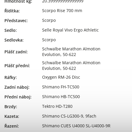
20.399999999999999
Hmotnost kg
:
Scorpo Rise 700 mm
Řídítka
:
Scorpo
Představec
:
Selle Royal Vivo Ergo Athletic
Sedlo
:
Scorpo
Sedlovka
:
Schwalbe Marathon Almotion
Plášť zadní
:
Evolution, 50-622
Schwalbe Marathon Almotion
Plášť přední
:
Evolution, 50-622
Oxygen RM-26 Disc
Ráfky
:
Shimano FH-TC500
Zadní náboj
:
Shimano HB-TC500
Přední náboj
:
Tektro HD-T280
Brzdy
:
Shimano CS-LG300-9, 9fach
Kazeta
:
Shimano CUES U4000 SL-U4000-9R
Řazení
: