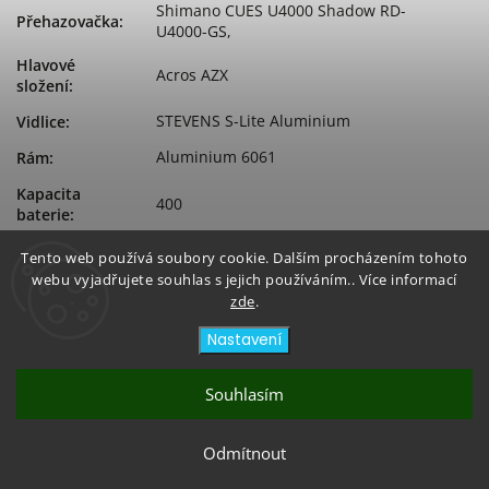
Shimano CUES U4000 Shadow RD-
Přehazovačka
:
U4000-GS,
Hlavové
Acros AZX
složení
:
STEVENS S-Lite Aluminium
Vidlice
:
Aluminium 6061
Rám
:
Kapacita
400
baterie
:
Bosch Performance Line SX
Typ motoru
:
Tento web používá soubory cookie. Dalším procházením tohoto
webu vyjadřujete souhlas s jejich používáním.. Více informací
Značka
Bosch
zde
.
motoru
:
Nastavení
Souhlasím
Copyright 2026
Bikeicon
. Všechna práva vyhrazena.
Vytvořil
Shoptet
| Design
Shoptak.cz
Odmítnout