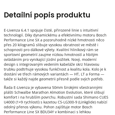
Detailní popis produktu
E-Livenza 6.4.1 spojuje čisté, přirozené linie s intuitivní
technologií. Díky dynamickému a efektivnímu motoru Bosch
Performance Line SX a pozoruhodně nízké hmotnosti něco
přes 20 kilogramů slibuje vysokou obratnost ve městě i
schopnosti pro dálkové výlety. Kvalitní hliníkový rám se
sportovní geometrií zaujme nízkou hmotností a hbitým
ovládáním pro vynikající jízdní požitek. Nový, moderní
design s integrovaným vedením kabeláže skrz hlavovou
trubku podtrhuje vysokou funkčnost a kvalitu kola. Kolo je k
dostání ve třech rámových variantách — HT, LT a Forma —
takže si každý najde geometrii přesně podle svých potřeb.
Řada E-Livenza je vybavena 50mm širokými všestrannými
plášti Schwalbe Marathon Almotion Evolution, které slibují
komfort i na hrubším povrchu. Robustní sada Shimano CUES
U4000 (1×9 rychlostí) s kazetou CS-LG300-9 (Linkglide) nabízí
odolný přenos výkonu. Pohon zajišťuje motor Bosch
Performance Line SX BDU34Y v kombinaci s lehkou