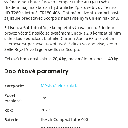
vyjímatelnou baterií Bosch CompactTube 400 (400 Wh).
Brzdění mají na starosti hydraulické 2pístové brzdy Tektro
HD-T280 s kotouči TR180-46A. Optimální jízdní komfort navíc
zajišťuje představec Scorpo s nastavitelným úhlem náklonu.
E-Livenza 6.4.1 doplňuje kompletní výbava pro každodenní
provoz včetně nosiče se systémem Snap-it 2.0 kompatibilním
s dětskou sedačkou, blatníků Curana Apollo 65 a osvětlení
Litemove/Supernova. Kokpit tvoří řídítka Scorpo Rise, sedlo
Selle Royal Vivo Ergo a sedlovka Scorpo.
Celková hmotnost kola je 20,4 kg, maximální nosnost 140 kg.
Doplňkové parametry
Městská elektrokola
Kategorie
:
Počet
1x9
rychlostí
:
2027
Rok
:
Bosch CompactTube 400
Baterie
: