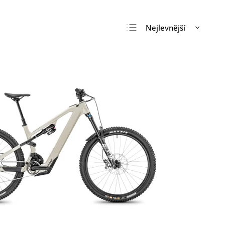
Nejlevnější
Nejdražší
Nejprodávanější
Abecedně