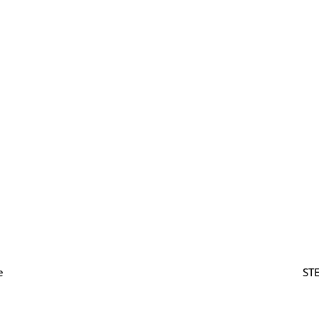
e
STE