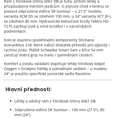
Rám z hliníkové slitiny 6061 DB je tuhý, přitom lehký a
přizpůsobený menším jezdcům. O plynulý chod v terénu se
postará odpružená vidlice SR Suntour – u 27.5" modelu
varianta XCM DS se zdvihem 100 mm, u 24" varianty XCT JR-L
se zdvihem 80 mm. Hydraulické kotoučové brzdy Tektro HD-
T275 zajišťují jisté a silné brzdění i v náročnějších
podmínkách.
Kolo je osazeno spolehlivými komponenty Shimano
Acera/Altus 2×8, které nabízí dostatek převodů pro výjezdy i
rychlou jízdu. Pláště Schwalbe Smart Sam v šířce 54 mm
zaručují dobrý grip na trailu i zpevněných cestách.
Komfort a jistotu ovládání doplňuje lehký hliníkový kokpit
Oxygen s širokými řídítky a pohodlným sedlem – u modelu
24" je použito specifické juniorské sedlo Raceline.
Hlavní přednosti:
Lehký a odolný rám z hliníkové slitiny 6061 DB
Odpružená vidlice SR Suntour – 100 mm (27.5"), 80
mm (24")