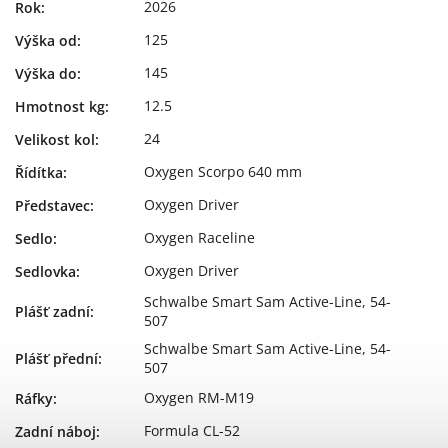
2026
Rok
:
125
Výška od
:
145
Výška do
:
12.5
Hmotnost kg
:
24
Velikost kol
:
Oxygen Scorpo 640 mm
Řídítka
:
Oxygen Driver
Představec
:
Oxygen Raceline
Sedlo
:
Oxygen Driver
Sedlovka
:
Schwalbe Smart Sam Active-Line, 54-
Plášť zadní
:
507
Schwalbe Smart Sam Active-Line, 54-
Plášť přední
:
507
Oxygen RM-M19
Ráfky
:
Formula CL-52
Zadní náboj
: