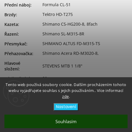
Formula CL-51
Přední náboj
:
Tektro HD-T275
Brzdy
:
Shimano CS-HG200-8, 8fach
Kazeta
:
Shimano SL-M315-8R
Řazení
:
SHIMANO ALTUS FD-M315-TS
Přesmykač
:
Shimano Acera RD-M3020-8,
Přehazovačka
:
Hlavové
STEVENS MTB 1 1/8"
složení
:
80
Zdvih přední
:
Tento web používá soubory cookie. Dalším procházením tohoto
SR Suntour XCT JR-L
Vidlice
:
webu vyjadřujete souhlas s jejich používáním.. Více informací
zde
.
Aluminium 6061 DB
Rám
:
Nastavení
Souhlasím
Copyright 2026
Bikeicon
. Všechna práva vyhrazena.