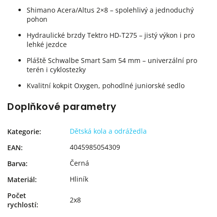
Shimano Acera/Altus 2×8 – spolehlivý a jednoduchý
pohon
Hydraulické brzdy Tektro HD-T275 – jistý výkon i pro
lehké jezdce
Pláště Schwalbe Smart Sam 54 mm – univerzální pro
terén i cyklostezky
Kvalitní kokpit Oxygen, pohodlné juniorské sedlo
Doplňkové parametry
Dětská kola a odrážedla
Kategorie
:
4045985054309
EAN
:
Černá
Barva
:
Hliník
Materiál
:
Počet
2x8
rychlostí
: