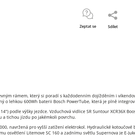
Zeptat se
Sdílet
pevným rámem, který si poradí s každodenním dojížděním i víkendov
 o lehkou 600Wh baterii Bosch PowerTube, která je plně integro
 vel. 14") podle výšky jezdce. Vzduchová vidlice SR Suntour XCR36X 
 a tichou jízdu po jakémkoli povrchu.
000, navržená pro vyšší zatížení elektrokol. Hydraulické kotoučové
nému osvětlení Litemove SC 160 a zadnímu světlu Supernova je E-Ju