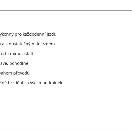
 výkonný pro každodenní jízdu
á a s dostatečným dojezdem
rt i mimo asfalt
navé, pohodlné
zsahem převodů
né brzdění za všech podmínek