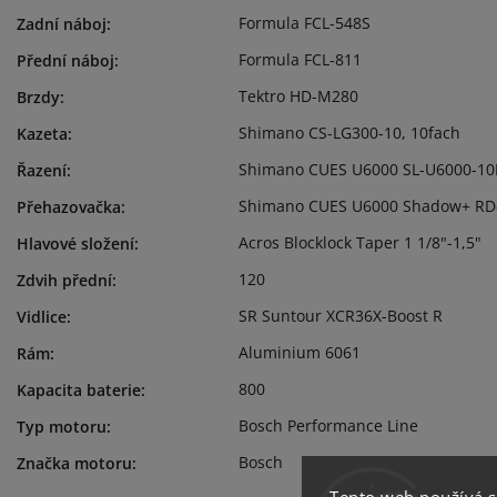
Formula FCL-548S
Zadní náboj
:
Formula FCL-811
Přední náboj
:
Tektro HD-M280
Brzdy
:
Shimano CS-LG300-10, 10fach
Kazeta
:
Shimano CUES U6000 SL-U6000-10
Řazení
:
Shimano CUES U6000 Shadow+ RD
Přehazovačka
:
Acros Blocklock Taper 1 1/8"-1,5"
Hlavové složení
:
120
Zdvih přední
:
SR Suntour XCR36X-Boost R
Vidlice
:
Aluminium 6061
Rám
:
800
Kapacita baterie
:
Bosch Performance Line
Typ motoru
:
Bosch
Značka motoru
: