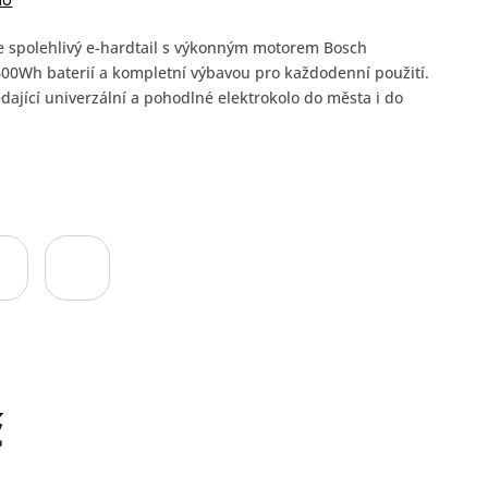
no
e spolehlivý e-hardtail s výkonným motorem Bosch
00Wh baterií a kompletní výbavou pro každodenní použití.
edající univerzální a pohodlné elektrokolo do města i do
č