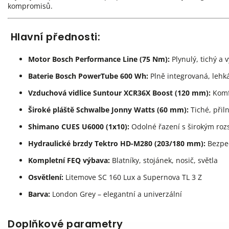
kompromisů.
Hlavní přednosti:
Motor Bosch Performance Line (75 Nm):
Plynulý, tichý a
Baterie Bosch PowerTube 600 Wh:
Plně integrovaná, lehk
Vzduchová vidlice Suntour XCR36X Boost (120 mm):
Komfo
Široké pláště Schwalbe Jonny Watts (60 mm):
Tiché, přil
Shimano CUES U6000 (1x10):
Odolné řazení s širokým ro
Hydraulické brzdy Tektro HD-M280 (203/180 mm):
Bezpeč
Kompletní FEQ výbava:
Blatníky, stojánek, nosič, světla
Osvětlení:
Litemove SC 160 Lux a Supernova TL 3 Z
Barva:
London Grey – elegantní a univerzální
Doplňkové parametry