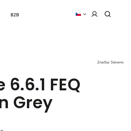
B2B
Značka:
Stevens
 6.6.1 FEQ
n Grey