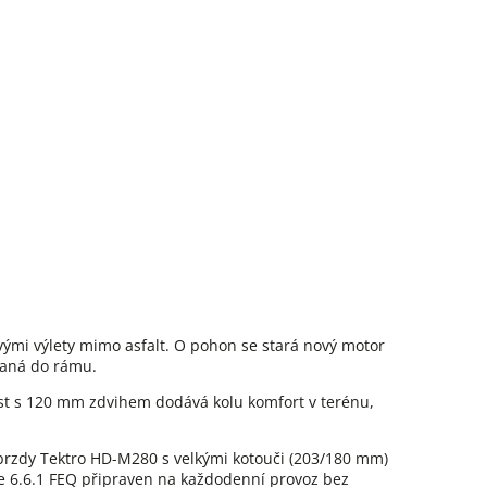
ými výlety mimo asfalt. O pohon se stará nový motor
vaná do rámu.
Boost s 120 mm zdvihem dodává kolu komfort v terénu,
 brzdy Tektro HD-M280 s velkými kotouči (203/180 mm)
ke 6.6.1 FEQ připraven na každodenní provoz bez