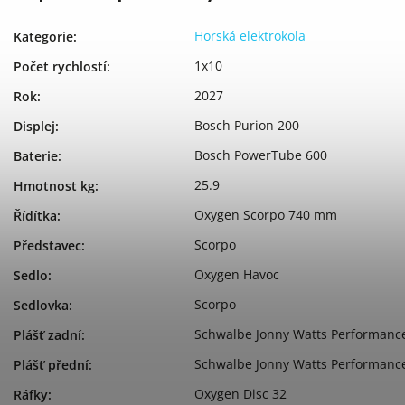
Horská elektrokola
Kategorie
:
1x10
Počet rychlostí
:
2027
Rok
:
Bosch Purion 200
Displej
:
Bosch PowerTube 600
Baterie
:
25.9
Hmotnost kg
:
Oxygen Scorpo 740 mm
Řídítka
:
Scorpo
Představec
:
Oxygen Havoc
Sedlo
:
Scorpo
Sedlovka
:
Schwalbe Jonny Watts Performance,
Plášť zadní
:
Schwalbe Jonny Watts Performance,
Plášť přední
:
Oxygen Disc 32
Ráfky
: