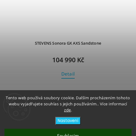
STEVENS Sonora GX AXS Sandstone
104 990 Kč
Detail
Tento web používá soubory cookie. Dalším procházením tohoto
1
2
webu vyjadřujete souhlas s jejich používáním.. Více informací
zde
.
Nahoru
Nastavení
Souhlasím