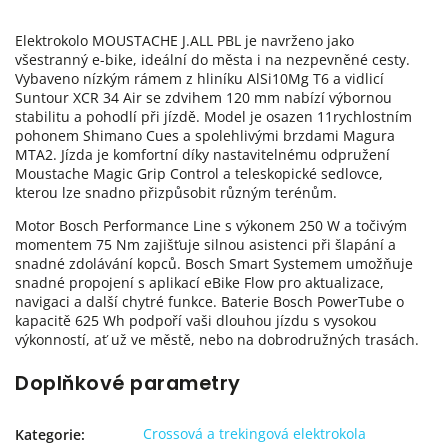
Elektrokolo MOUSTACHE J.ALL PBL je navrženo jako
všestranný e-bike, ideální do města i na nezpevněné cesty.
Vybaveno nízkým rámem z hliníku AlSi10Mg T6 a vidlicí
Suntour XCR 34 Air se zdvihem 120 mm nabízí výbornou
stabilitu a pohodlí při jízdě. Model je osazen 11rychlostním
pohonem Shimano Cues a spolehlivými brzdami Magura
MTA2. Jízda je komfortní díky nastavitelnému odpružení
Moustache Magic Grip Control a teleskopické sedlovce,
kterou lze snadno přizpůsobit různým terénům.
Motor Bosch Performance Line s výkonem 250 W a točivým
momentem 75 Nm zajišťuje silnou asistenci při šlapání a
snadné zdolávání kopců. Bosch Smart Systemem umožňuje
snadné propojení s aplikací eBike Flow pro aktualizace,
navigaci a další chytré funkce. Baterie Bosch PowerTube o
kapacitě 625 Wh podpoří vaši dlouhou jízdu s vysokou
výkonností, ať už ve městě, nebo na dobrodružných trasách.
Doplňkové parametry
Crossová a trekingová elektrokola
Kategorie
: