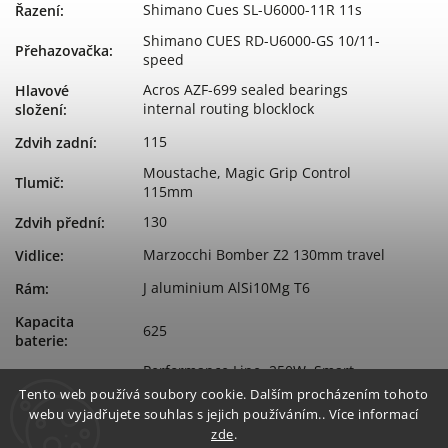
Shimano Cues SL-U6000-11R 11s
Řazení
:
Shimano CUES RD-U6000-GS 10/11-
Přehazovačka
:
speed
Acros AZF-699 sealed bearings
Hlavové
internal routing blocklock
složení
:
115
Zdvih zadní
:
Moustache, Magic Grip Control
Tlumič
:
115mm
130
Zdvih přední
:
Marzocchi Bomber Z2 130mm travel
Vidlice
:
J aluminium AlSi10Mg T6
Rám
:
Kapacita
625
baterie
:
Performance Line, 250W, Smart
Typ motoru
:
System, 75Nm
Tento web používá soubory cookie. Dalším procházením tohoto
webu vyjadřujete souhlas s jejich používáním.. Více informací
Značka
Bosch
zde
.
motoru
: