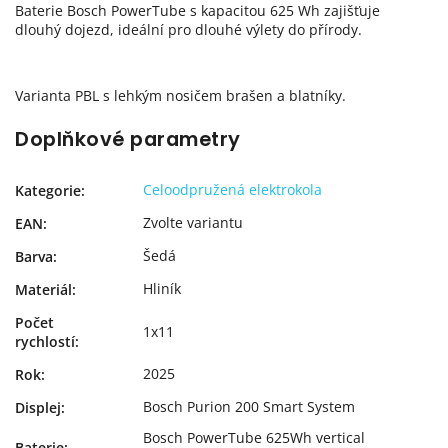
Baterie Bosch PowerTube s kapacitou 625 Wh zajišťuje
dlouhý dojezd, ideální pro dlouhé výlety do přírody.
Varianta PBL s lehkým nosičem brašen a blatníky.
Doplňkové parametry
Celoodpružená elektrokola
Kategorie
:
Zvolte variantu
EAN
:
Šedá
Barva
:
Hliník
Materiál
:
Počet
1x11
rychlostí
:
2025
Rok
:
Bosch Purion 200 Smart System
Displej
:
Bosch PowerTube 625Wh vertical
Baterie
: