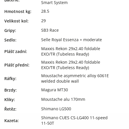
Smart System
28.5
Hmotnost kg
:
29
Velikost kol
:
SB3 Race
Gripy
:
Selle Royal Essenza + moderate
Sedlo
:
Maxxis Rekon 29x2.40 foldable
Plášť zadní
:
EXO/TR (Tubeless Ready)
Maxxis Rekon 29x2.40 foldable
Plášť přední
:
EXO/TR (Tubeless Ready)
Moustache asymmetric alloy 6061E
Ráfky
:
welded double wall
Magura MT30
Brzdy
:
Moustache alu 170mm
Kliky
:
Shimano LG500
Řetěz
:
Shimano CUES CS-LG400 11-speed
Kazeta
:
11-50T