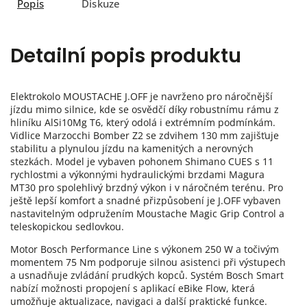
Popis
Diskuze
Detailní popis produktu
Elektrokolo MOUSTACHE J.OFF je navrženo pro náročnější
jízdu mimo silnice, kde se osvědčí díky robustnímu rámu z
hliníku AlSi10Mg T6, který odolá i extrémním podmínkám.
Vidlice Marzocchi Bomber Z2 se zdvihem 130 mm zajišťuje
stabilitu a plynulou jízdu na kamenitých a nerovných
stezkách. Model je vybaven pohonem Shimano CUES s 11
rychlostmi a výkonnými hydraulickými brzdami Magura
MT30 pro spolehlivý brzdný výkon i v náročném terénu. Pro
ještě lepší komfort a snadné přizpůsobení je J.OFF vybaven
nastavitelným odpružením Moustache Magic Grip Control a
teleskopickou sedlovkou.
Motor Bosch Performance Line s výkonem 250 W a točivým
momentem 75 Nm podporuje silnou asistenci při výstupech
a usnadňuje zvládání prudkých kopců. Systém Bosch Smart
nabízí možnosti propojení s aplikací eBike Flow, která
umožňuje aktualizace, navigaci a další praktické funkce.