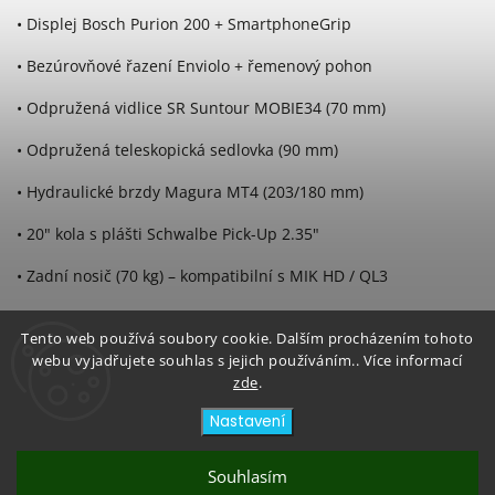
• Displej Bosch Purion 200 + SmartphoneGrip
• Bezúrovňové řazení Enviolo + řemenový pohon
• Odpružená vidlice SR Suntour MOBIE34 (70 mm)
• Odpružená teleskopická sedlovka (90 mm)
• Hydraulické brzdy Magura MT4 (203/180 mm)
• 20" kola s plášti Schwalbe Pick-Up 2.35"
• Zadní nosič (70 kg) – kompatibilní s MIK HD / QL3
• Volitelně ve verzi s výbavou: světlo AXA 30, zámek AXA
Immenso, blatníky, Moustache Protect Option
Tento web používá soubory cookie. Dalším procházením tohoto
webu vyjadřujete souhlas s jejich používáním.. Více informací
• Univerzální velikost pro postavy 1,57–1,90 m
zde
.
Nastavení
Souhlasím