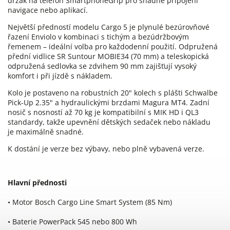
držák na telefon SmartphoneGrip pro snadné připojení
navigace nebo aplikací.
Největší předností modelu Cargo 5 je plynulé bezúrovňové
řazení Enviolo v kombinaci s tichým a bezúdržbovým
řemenem – ideální volba pro každodenní použití. Odpružená
přední vidlice SR Suntour MOBIE34 (70 mm) a teleskopická
odpružená sedlovka se zdvihem 90 mm zajišťují vysoký
komfort i při jízdě s nákladem.
Kolo je postaveno na robustních 20" kolech s plášti Schwalbe
Pick-Up 2.35" a hydraulickými brzdami Magura MT4. Zadní
nosič s nosností až 70 kg je kompatibilní s MIK HD i QL3
standardy, takže upevnění dětských sedaček nebo nákladu
je maximálně snadné.
K dostání je verze bez výbavy, nebo plně vybavená verze.
Hlavní přednosti
• Motor Bosch Cargo Line Smart System (85 Nm)
• Baterie PowerPack 545 nebo 800 Wh