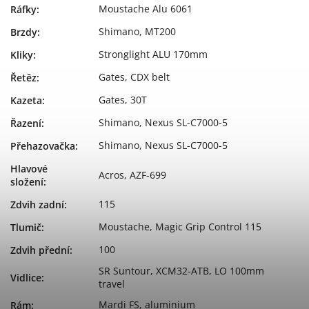
Moustache Alu 6061
Ráfky
:
Shimano, MT200
Brzdy
:
Stronglight ALU 170mm
Kliky
:
Gates, CDX belt
Řetěz
:
Gates, 30T
Kazeta
:
Shimano, Nexus SL-C7000-5
Řazení
:
Shimano, Nexus SL-C7000-5
Přehazovačka
:
Hlavové
Acros, AZF-699
složení
:
115
Zdvih zadní
:
Moustache, Magic Grip Control 115
Tlumič
:
100
Zdvih přední
:
SR Suntour, XCM32-ATB, LO 100mm
Vidlice
:
travel
Mardi FS, aluminium
Rám
: