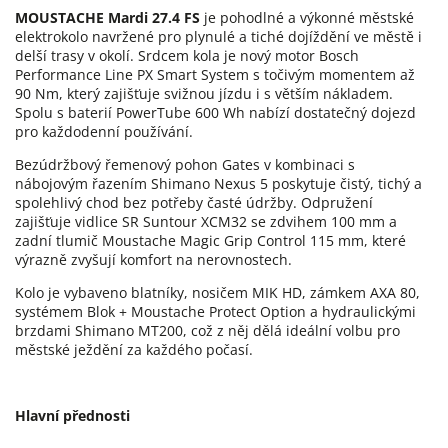
MOUSTACHE Mardi 27.4 FS
je pohodlné a výkonné městské
elektrokolo navržené pro plynulé a tiché dojíždění ve městě i
delší trasy v okolí. Srdcem kola je nový motor Bosch
Performance Line PX Smart System s točivým momentem až
90 Nm, který zajišťuje svižnou jízdu i s větším nákladem.
Spolu s baterií PowerTube 600 Wh nabízí dostatečný dojezd
pro každodenní používání.
Bezúdržbový řemenový pohon Gates v kombinaci s
nábojovým řazením Shimano Nexus 5 poskytuje čistý, tichý a
spolehlivý chod bez potřeby časté údržby. Odpružení
zajišťuje vidlice SR Suntour XCM32 se zdvihem 100 mm a
zadní tlumič Moustache Magic Grip Control 115 mm, které
výrazně zvyšují komfort na nerovnostech.
Kolo je vybaveno blatníky, nosičem MIK HD, zámkem AXA 80,
systémem Blok + Moustache Protect Option a hydraulickými
brzdami Shimano MT200, což z něj dělá ideální volbu pro
městské ježdění za každého počasí.
Hlavní přednosti