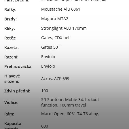
Moustache Alu 6061
Ráfky
:
Magura MTA2
Brzdy
:
Stronglight ALU 170mm
Kliky
:
Gates, CDX belt
Řetěz
:
Gates 50T
Kazeta
:
Enviolo
Řazení
:
Enviolo
Přehazovačka
:
Hlavové
Acros, AZF-699
složení
:
100
Zdvih přední
:
SR Suntour, Mobie 34, lockout
Vidlice
:
function, 100mm travel
Mardi Open, 6061 T4-T6 alloy,
Rám
:
Kapacita
600
baterie
: