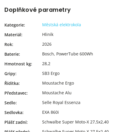
Doplňkové parametry
Městská elektrokola
Kategorie
:
Hliník
Materiál
:
2026
Rok
:
Bosch, PowerTube 600Wh
Baterie
:
28,2
Hmotnost kg
:
SB3 Ergo
Gripy
:
Moustache Ergo
Řídítka
:
Moustache Alu
Představec
:
Selle Royal Essenza
Sedlo
:
EXA 860i
Sedlovka
:
Schwalbe Super Moto-X 27,5x2,40
Plášť zadní
:
Schwalbe Super Moto-X 27,5x2,40
Plášť přední
: