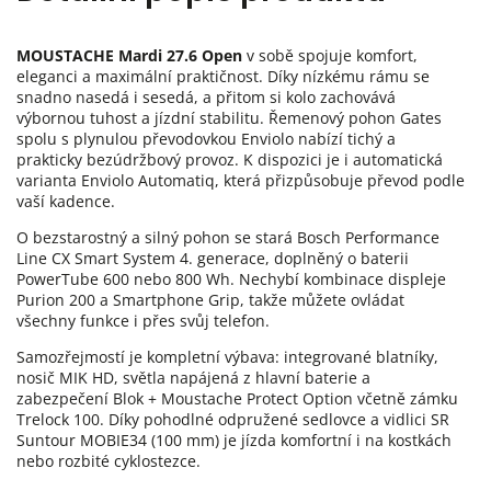
MOUSTACHE Mardi 27.6 Open
v sobě spojuje komfort,
eleganci a maximální praktičnost. Díky nízkému rámu se
snadno nasedá i sesedá, a přitom si kolo zachovává
výbornou tuhost a jízdní stabilitu. Řemenový pohon Gates
spolu s plynulou převodovkou Enviolo nabízí tichý a
prakticky bezúdržbový provoz. K dispozici je i automatická
varianta Enviolo Automatiq, která přizpůsobuje převod podle
vaší kadence.
O bezstarostný a silný pohon se stará Bosch Performance
Line CX Smart System 4. generace, doplněný o baterii
PowerTube 600 nebo 800 Wh. Nechybí kombinace displeje
Purion 200 a Smartphone Grip, takže můžete ovládat
všechny funkce i přes svůj telefon.
Samozřejmostí je kompletní výbava: integrované blatníky,
nosič MIK HD, světla napájená z hlavní baterie a
zabezpečení Blok + Moustache Protect Option včetně zámku
Trelock 100. Díky pohodlné odpružené sedlovce a vidlici SR
Suntour MOBIE34 (100 mm) je jízda komfortní i na kostkách
nebo rozbité cyklostezce.