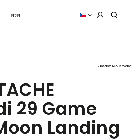
B2B
Značka:
Moustache
TACHE
i 29 Game
 Moon Landing