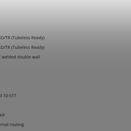
XO/TR (Tubeless Ready)
XO/TR (Tubeless Ready)
 welded double wall
d 10-51T
eed
rnal routing