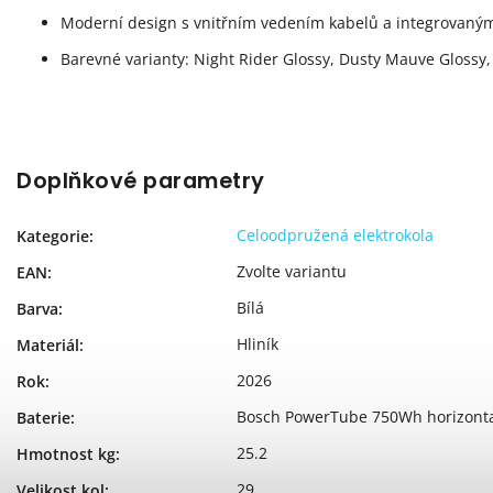
Moderní design s vnitřním vedením kabelů a integrovaný
Barevné varianty: Night Rider Glossy, Dusty Mauve Glossy
Doplňkové parametry
Celoodpružená elektrokola
Kategorie
:
Zvolte variantu
EAN
:
Bílá
Barva
:
Hliník
Materiál
:
2026
Rok
:
Bosch PowerTube 750Wh horizonta
Baterie
:
25.2
Hmotnost kg
:
29
Velikost kol
: