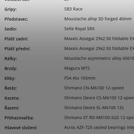
SB3 Race
Gripy
:
Moustache alloy 3D forged 40mm
Představec
:
Selle Royal SRX
Sedlo
:
Maxxis Assegai 29x2.50 foldable E
Plášť zadní
:
Maxxis Assegai 29x2.50 foldable E
Plášť přední
:
Moustache asymmetric alloy 6061E
Ráfky
:
Magura MT5
Brzdy
:
FSA Alu 165mm
Kliky
:
Shimano CN-M6100 12-speed
Řetěz
:
Shimano Deore CS-M6100 12-spee
Kazeta
:
Shimano Deore SL-M6100 12s
Řazení
:
Shimano XT RD-M8100-SGS 12-sp
Přehazovačka
:
Acros AZF-725 sealed bearings inte
Hlavové složení
: