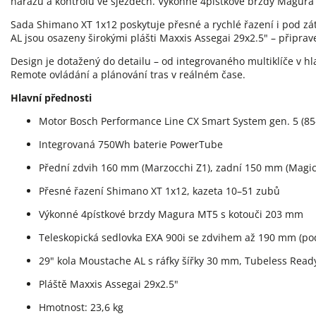
nárazů a kontrolu ve sjezdech. Výkonné 4pístkové brzdy Magura
Sada Shimano XT 1x12 poskytuje přesné a rychlé řazení i pod zá
AL jsou osazeny širokými plášti Maxxis Assegai 29x2.5" – připra
Design je dotažený do detailu – od integrovaného multiklíče v h
Remote ovládání a plánování tras v reálném čase.
Hlavní přednosti
Motor Bosch Performance Line CX Smart System gen. 5 (8
Integrovaná 750Wh baterie PowerTube
Přední zdvih 160 mm (Marzocchi Z1), zadní 150 mm (Magic 
Přesné řazení Shimano XT 1x12, kazeta 10–51 zubů
Výkonné 4pístkové brzdy Magura MT5 s kotouči 203 mm
Teleskopická sedlovka EXA 900i se zdvihem až 190 mm (pod
29" kola Moustache AL s ráfky šířky 30 mm, Tubeless Read
Pláště Maxxis Assegai 29x2.5"
Hmotnost: 23,6 kg