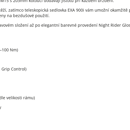
 MT5 s 203mm kotouči dodávají jistotu při každém brzdění.
těží, zatímco teleskopická sedlovka EXA 900i vám umožní okamžitě
veny na bezdušové použití.
lavovém složení až po elegantní barevné provedení Night Rider Glo
5–100 Nm)
Grip Control)
le velikosti rámu)
y