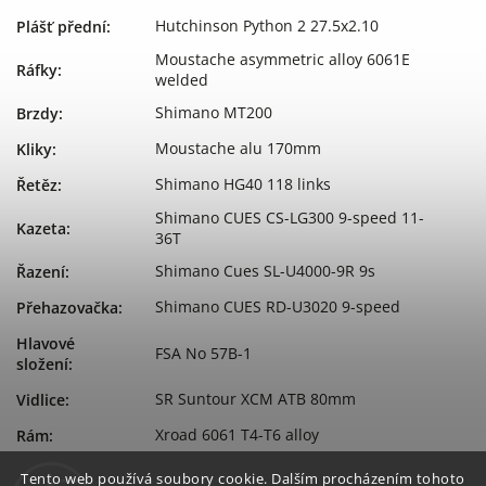
Hutchinson Python 2 27.5x2.10
Plášť přední
:
Moustache asymmetric alloy 6061E
Ráfky
:
welded
Shimano MT200
Brzdy
:
Moustache alu 170mm
Kliky
:
Shimano HG40 118 links
Řetěz
:
Shimano CUES CS-LG300 9-speed 11-
Kazeta
:
36T
Shimano Cues SL-U4000-9R 9s
Řazení
:
Shimano CUES RD-U3020 9-speed
Přehazovačka
:
Hlavové
FSA No 57B-1
složení
:
SR Suntour XCM ATB 80mm
Vidlice
:
Xroad 6061 T4-T6 alloy
Rám
:
Performance Line, 250W, 35/65Nm
Typ motoru
:
Tento web používá soubory cookie. Dalším procházením tohoto