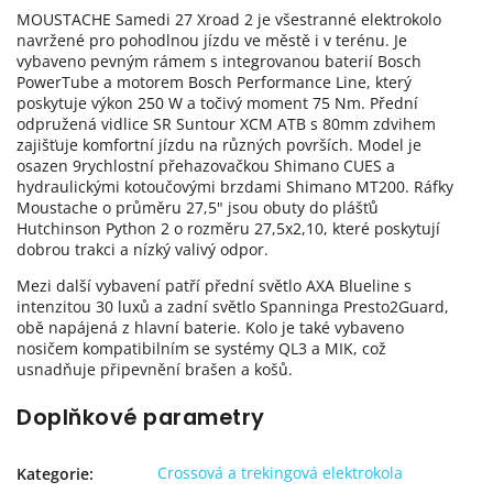
MOUSTACHE Samedi 27 Xroad 2 je všestranné elektrokolo
navržené pro pohodlnou jízdu ve městě i v terénu. Je
vybaveno pevným rámem s integrovanou baterií Bosch
PowerTube a motorem Bosch Performance Line, který
poskytuje výkon 250 W a točivý moment 75 Nm. Přední
odpružená vidlice SR Suntour XCM ATB s 80mm zdvihem
zajišťuje komfortní jízdu na různých površích. Model je
osazen 9rychlostní přehazovačkou Shimano CUES a
hydraulickými kotoučovými brzdami Shimano MT200. Ráfky
Moustache o průměru 27,5" jsou obuty do plášťů
Hutchinson Python 2 o rozměru 27,5x2,10, které poskytují
dobrou trakci a nízký valivý odpor.
Mezi další vybavení patří přední světlo AXA Blueline s
intenzitou 30 luxů a zadní světlo Spanninga Presto2Guard,
obě napájená z hlavní baterie. Kolo je také vybaveno
nosičem kompatibilním se systémy QL3 a MIK, což
usnadňuje připevnění brašen a košů.
Doplňkové parametry
Crossová a trekingová elektrokola
Kategorie
: