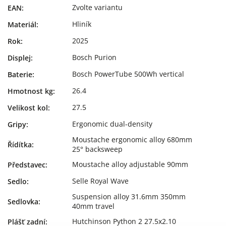
Zvolte variantu
EAN
:
Hliník
Materiál
:
2025
Rok
:
Bosch Purion
Displej
:
Bosch PowerTube 500Wh vertical
Baterie
:
26.4
Hmotnost kg
:
27.5
Velikost kol
:
Ergonomic dual-density
Gripy
:
Moustache ergonomic alloy 680mm
Řídítka
:
25° backsweep
Moustache alloy adjustable 90mm
Představec
:
Selle Royal Wave
Sedlo
:
Suspension alloy 31.6mm 350mm
Sedlovka
:
40mm travel
Hutchinson Python 2 27.5x2.10
Plášť zadní
: