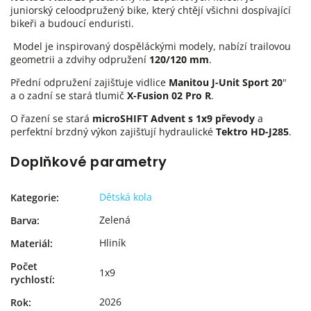
juniorský celoodpružený bike, který chtějí všichni dospívající
bikeři a budoucí enduristi.
Model je inspirovaný dospěláckými modely, nabízí trailovou
geometrii a zdvihy odpružení
120/120 mm
.
Přední odpružení zajišťuje vidlice
Manitou J-Unit Sport 20
"
a o zadní se stará tlumič
X-Fusion 02 Pro R
.
O řazení se stará
microSHIFT Advent s 1x9 převody
a
perfektní brzdný výkon zajišťují hydraulické
Tektro HD-J285
.
Doplňkové parametry
Dětská kola
Kategorie
:
Zelená
Barva
:
Hliník
Materiál
:
Počet
1x9
rychlostí
:
2026
Rok
: