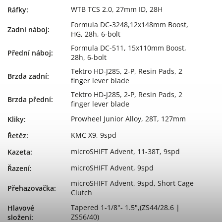
WTB TCS 2.0, 27mm ID, 28H
Ráfky
:
Formula DC-3248,12x148mm Boost,
Zadní náboj
:
HG, 28h, 6-bolt
Formula DC-511, 15x110mm Boost,
Přední náboj
:
28h, 6-bolt
Tektro HD-J285, 2-P, Resin Pads, 2
Brzda zadní
:
finger lever blade
Tektro HD-J285, 2-P, Resin Pads, 2
Brzda přední
:
finger lever blade
Prowheel Junior Alloy, 28T, 127mm
Kliky
:
KMC X9, 9spd
Řetěz
:
microSHIFT Advent, 11-38T, 9spd
Kazeta
:
microSHIFT Advent, 9spd
Řazení
:
microSHIFT Advent, 9spd, Short Cage
Přehazovačka
:
Clutch
Tapered 1-1/8"- 1.5",(ZS44/28.6 |
Hlavové
ZS56/40)
složení
: