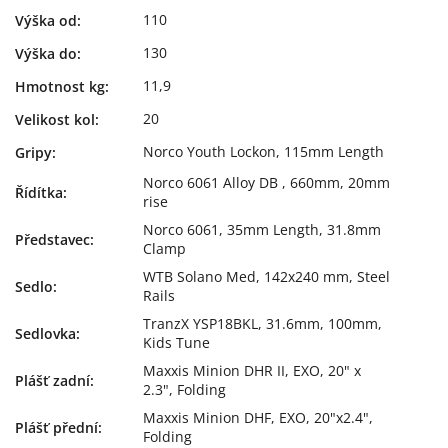
110
Výška od
:
130
Výška do
:
11,9
Hmotnost kg
:
20
Velikost kol
:
Norco Youth Lockon, 115mm Length
Gripy
:
Norco 6061 Alloy DB , 660mm, 20mm
Řídítka
:
rise
Norco 6061, 35mm Length, 31.8mm
Představec
:
Clamp
WTB Solano Med, 142x240 mm, Steel
Sedlo
:
Rails
TranzX YSP18BKL, 31.6mm, 100mm,
Sedlovka
:
Kids Tune
Maxxis Minion DHR II, EXO, 20" x
Plášť zadní
:
2.3", Folding
Maxxis Minion DHF, EXO, 20"x2.4",
Plášť přední
:
Folding