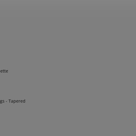
ette
ngs - Tapered