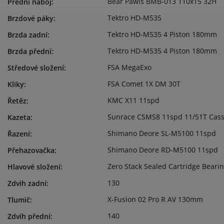
Bear Pawls BMB-013 110x15 32H
Přední náboj
:
Tektro HD-M535
Brzdové páky
:
Tektro HD-M535 4 Piston 180mm
Brzda zadní
:
Tektro HD-M535 4 Piston 180mm
Brzda přední
:
FSA MegaExo
Středové složení
:
FSA Comet 1X DM 30T
Kliky
:
KMC X11 11spd
Řetěz
:
Sunrace CSMS8 11spd 11/51T Cass
Kazeta
:
Shimano Deore SL-M5100 11spd
Řazení
:
Shimano Deore RD-M5100 11spd
Přehazovačka
:
Zero Stack Sealed Cartridge Beari
Hlavové složení
:
130
Zdvih zadní
:
X-Fusion 02 Pro R AV 130mm
Tlumič
:
140
Zdvih přední
: