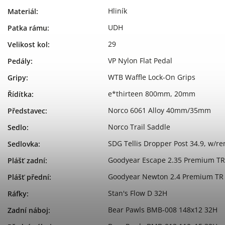
Hliník
Materiál
:
UDH
Patka rámu
:
29
Velikost kol
:
VP Nylon Flat Pedal
Pedály
:
WTB Waffle Lock-On Grips
Gripy
:
e*thirteen 800mm, 20mm
Řídítka
:
Norco 6061 Alloy 40mm/35mm
Představec
:
Norco Trail Saddle
Sedlo
:
SDG Tellis Dropper Post 34.9, w/r
Sedlovka
:
Goodyear Escape 2.35 Premium TR
Plášť zadní
:
Goodyear Newton 2.4 Premium TR
Plášť přední
:
Stan's Flow D 32H
Ráfky
:
Bear Pawls BMB-008 148x12 32H
Zadní náboj
: