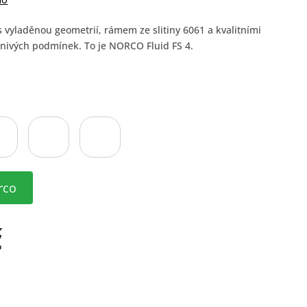
no
s vyladěnou geometrií, rámem ze slitiny 6061 a kvalitními
nivých podmínek. To je NORCO Fluid FS 4.
rco
č