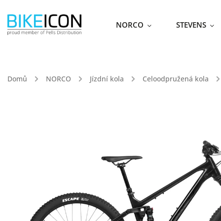
NORCO
STEVENS
Domů
/
NORCO
/
Jízdní kola
/
Celoodpružená kola
/