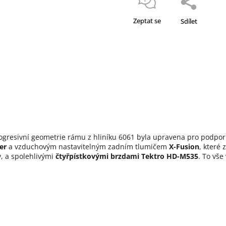
Zeptat se
Sdílet
rogresivní geometrie rámu z hliníku 6061 byla upravena pro podporu 
er
a vzduchovým nastavitelným zadním tlumičem
X-Fusion
, které
y, a spolehlivými
čtyřpístkovými brzdami Tektro HD-M535
. To vš