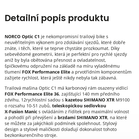
Detailní popis produktu
NORCO Optic C1
je nekompromisní trailový bike s
neuvěřitelným výkonem pro zdolávání sjezdů, které dobře
znáte, i těch, které se teprve chystáte prozkoumat. Díky
sebevědomé geometrii, která je perfektní pro rychlé sjezdy
aniž by byla obětována přesnost a ovladatelnost,
špičkovému odpružení na základě na míru vyladěnému
tlumení
FOX Performance Elite
a prvotřídním komponentům
zažijete rychlost, která ještě nikdy nebyla tak zábavná.
Trailová mašina Optic C1 má karbonový rám osazeny vidlicí
FOX Performance Elite 36
, zajišťující 140 mm předního
zdvihu, 12rychlostní sadou s
kazetou
SHIMANO XTR
M9100
o rozsahu 10-51 zubů,
teleskopickou sedlovkou
X-Fusion Manic
s ovládáním z řídítek pro maximální volnost
a pohodlí při převýšení a
brzdami SHIMANO XTR
, na které
se můžete za jakýchkoli podmínek spolehnout. Stylový
design a stylové maličkosti dolaďují dokonalost tohoto
bezkonkurenčního stroje.