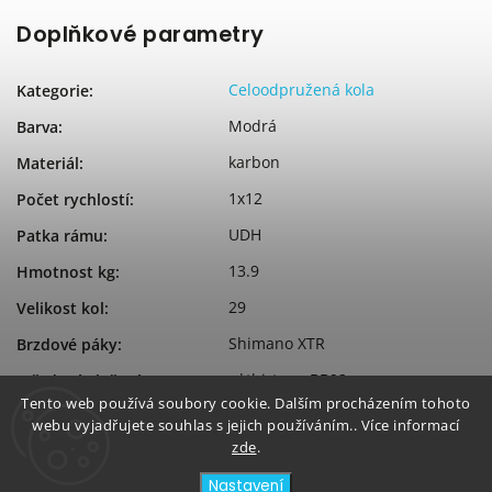
Doplňkové parametry
Celoodpružená kola
Kategorie
:
Modrá
Barva
:
karbon
Materiál
:
1x12
Počet rychlostí
:
UDH
Patka rámu
:
13.9
Hmotnost kg
:
29
Velikost kol
:
Shimano XTR
Brzdové páky
:
e*thirteen BB92
Středové složení
:
Tento web používá soubory cookie. Dalším procházením tohoto
125
Zdvih zadní
:
webu vyjadřujete souhlas s jejich používáním.. Více informací
zde
.
140
Zdvih přední
:
Nastavení