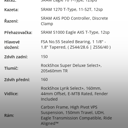
Řetěz
:
SRAM 1270 T-Type, 11-52T, 12sp
Kazeta
:
SRAM AXS POD Controller, Discrete
Řazení
:
Clamp
SRAM S1000 Eagle AXS T-Type, 12sp
Přehazovačka
:
FSA No.55 Sealed Bearing, 1 1/8" -
Hlavové
1.8" Tapered, ( ZS44/28.6 | ZS56/40 )
složení
:
150
Zdvih zadní
:
RockShox Super Deluxe Select+,
Tlumič
:
205x60mm TR
160
Zdvih přední
:
RockShox Lyrik Select+, 160mm,
Vidlice
:
44mm Offset, E-MTB Rated, Fender
Included
Carbon Frame, High Pivot VPS
Suspension, 150mm Travel, UDH,
Rám
:
Eagle Transmission Compatible, Ride
Aligned™