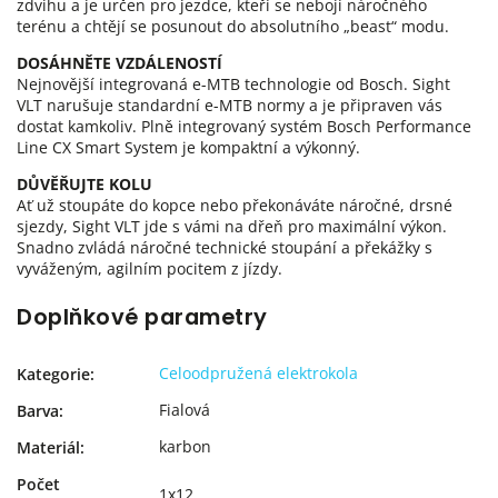
zdvihu a je určen pro jezdce, kteří se nebojí náročného
terénu a chtějí se posunout do absolutního „beast“ modu.
DOSÁHNĚTE VZDÁLENOSTÍ
Nejnovější integrovaná e-MTB technologie od Bosch. Sight
VLT narušuje standardní e-MTB normy a je připraven vás
dostat kamkoliv. Plně integrovaný systém Bosch Performance
Line CX Smart System je kompaktní a výkonný.
DŮVĚŘUJTE KOLU
Ať už stoupáte do kopce nebo překonáváte náročné, drsné
sjezdy, Sight VLT jde s vámi na dřeň pro maximální výkon.
Snadno zvládá náročné technické stoupání a překážky s
vyváženým, agilním pocitem z jízdy.
Doplňkové parametry
Celoodpružená elektrokola
Kategorie
:
Fialová
Barva
:
karbon
Materiál
:
Počet
1x12