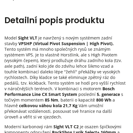
Detailní popis produktu
Model
Sight VLT
je navržený s novým systémem zadní
stavby
VPSHP (Virtual Pivot Suspension | High Pivot).
Tento systém má mnoho společných rysů se známým
systémem VPS. Je to vlastně Horstlink, ale s High Pivotem
(vysokým čepem), který prodlužuje dráhu zadního kola (tzv.
axle path), zadní kolo jde do zdvihu lehce šikmo vzad a
touhle kombinací daleko lépe "žehlí" překážky ve vysokých
rychlostech. Díky kladce se také eliminuje zpětný ráz do
pedálů, tzv. kickback. Tento systém se hodí pro vyšší rychlost
v náročnějších terénech. V kombinaci s motorem
Bosch
Performance Line CX Smart System
poslední
5. generace
s
točivým momentem
85 Nm
, baterii o kapacitě
800 Wh
a
hlavně
celkovou váhou kola 21,7 Kg
Vám umožní
překonávat vzdálenosti, posouvat své hranice na další
úroveň a věřit si ve sjezdech.
Moderní karbonový rám
Sight VLT C2
je osazen špičkovými
komponenty odpružení
RockShox Lyrik Select+ 160mm
a