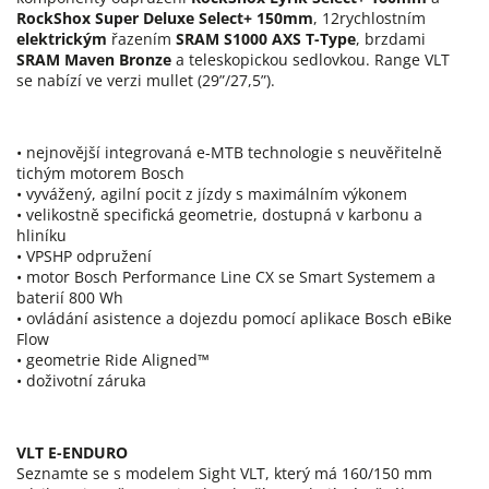
RockShox Super Deluxe Select+ 150mm
, 12rychlostním
elektrickým
řazením
SRAM S1000 AXS T-Type
, brzdami
SRAM Maven Bronze
a teleskopickou sedlovkou. Range VLT
se nabízí ve verzi mullet (29”/27,5”).
• nejnovější integrovaná e-MTB technologie s neuvěřitelně
tichým motorem Bosch
• vyvážený, agilní pocit z jízdy s maximálním výkonem
• velikostně specifická geometrie, dostupná v karbonu a
hliníku
• VPSHP odpružení
• motor Bosch Performance Line CX se Smart Systemem a
baterií 800 Wh
• ovládání asistence a dojezdu pomocí aplikace Bosch eBike
Flow
• geometrie Ride Aligned™
• doživotní záruka
VLT E-ENDURO
Seznamte se s modelem Sight VLT, který má 160/150 mm