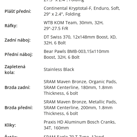
Continental Kryptotal-F, Enduro, Soft,
Plášť přední
:
29" x 2.4", Folding
WTB KOM Team, 30mm, 32H,
Ráfky
:
29"-27.5 F/R
DT Swiss 370, 12x148mm Boost, XD,
Zadní náboj
:
32H, 6 Bolt
Bear Pawls BMB-003,15x110mm
Přední náboj
:
Boost, 32H, 6 Bolt
Zapletená
Stainless Black
kola
:
SRAM Maven Bronze, Organic Pads,
Brzda zadní
:
SRAM Centerline, 180mm, 1.8mm
Thickness, 6 bolt
SRAM Maven Bronze, Metallic Pads,
Brzda přední
:
SRAM Centerline, 200mm, 1.8mm
Thickness, 6 bolt
Praxis HD Aluminum Bosch Cranks,
Kliky
:
34T, 160mm
SRAM Eagle 70 T-Type, 12spd