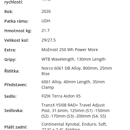
rychlostí
:
2026
Rok
:
UDH
Patka rámu
:
21.7
Hmotnost kg
:
29/27,5
Velikost kol
:
Možnost 250 Wh Power More
Extra
:
WTB Wavelength, 130mm Length
Gripy
:
Norco 6061 DB Alloy, 800mm, 25mm
Řídítka
:
Rise
6061 Alloy, 40mm Length, 35mm
Představec
:
Clamp
FIZIK Terra Aidon X5
Sedlo
:
TranzX YSI08 RAD+ Travel Adjust
Sedlovka
:
Post, 31.6mm, 125mm (S1) -150mm
(S2) -170mm (S3) -200mm (S4, S5)
Continental Xynotal, Enduro, Soft,
Plášť zadní
:
27.5" x 2.4", Folding