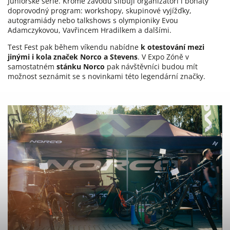
Juniorské série. Kromě závodů slibují organizátoři i bohatý
doprovodný program: workshopy, skupinové vyjížďky,
autogramiády nebo talkshows s olympioniky Evou
Adamczykovou, Vavřincem Hradilkem a dalšími.
Test Fest pak během víkendu nabídne
k otestování mezi
jinými i kola značek Norco a Stevens
. V Expo Zóně v
samostatném
stánku Norco
pak návštěvníci budou mít
možnost seznámit se s novinkami této legendární značky.