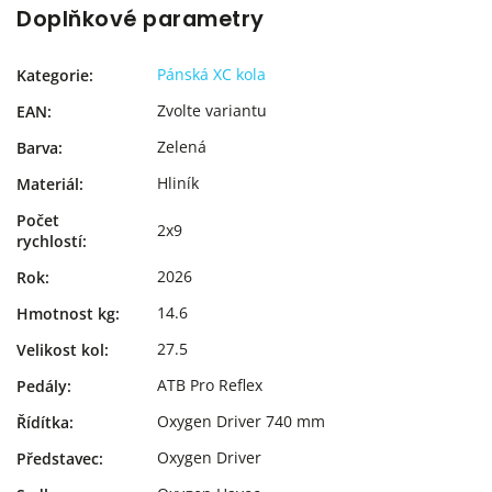
Doplňkové parametry
Pánská XC kola
Kategorie
:
Zvolte variantu
EAN
:
Zelená
Barva
:
Hliník
Materiál
:
Počet
2x9
rychlostí
:
2026
Rok
:
14.6
Hmotnost kg
:
27.5
Velikost kol
:
ATB Pro Reflex
Pedály
:
Oxygen Driver 740 mm
Řídítka
:
Oxygen Driver
Představec
: