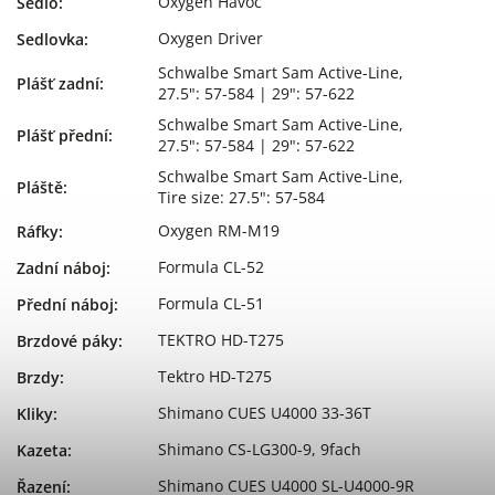
Oxygen Havoc
Sedlo
:
Oxygen Driver
Sedlovka
:
Schwalbe Smart Sam Active-Line,
Plášť zadní
:
27.5": 57-584 | 29": 57-622
Schwalbe Smart Sam Active-Line,
Plášť přední
:
27.5": 57-584 | 29": 57-622
Schwalbe Smart Sam Active-Line,
Pláště
:
Tire size: 27.5": 57-584
Oxygen RM-M19
Ráfky
:
Formula CL-52
Zadní náboj
:
Formula CL-51
Přední náboj
:
TEKTRO HD-T275
Brzdové páky
:
Tektro HD-T275
Brzdy
:
Shimano CUES U4000 33-36T
Kliky
:
Shimano CS-LG300-9, 9fach
Kazeta
:
Shimano CUES U4000 SL-U4000-9R
Řazení
: