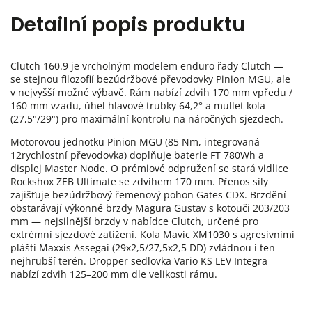
Detailní popis produktu
Clutch 160.9 je vrcholným modelem enduro řady Clutch —
se stejnou filozofií bezúdržbové převodovky Pinion MGU, ale
v nejvyšší možné výbavě. Rám nabízí zdvih 170 mm vpředu /
160 mm vzadu, úhel hlavové trubky 64,2° a mullet kola
(27,5"/29") pro maximální kontrolu na náročných sjezdech.
Motorovou jednotku Pinion MGU (85 Nm, integrovaná
12rychlostní převodovka) doplňuje baterie FT 780Wh a
displej Master Node. O prémiové odpružení se stará vidlice
Rockshox ZEB Ultimate se zdvihem 170 mm. Přenos síly
zajišťuje bezúdržbový řemenový pohon Gates CDX. Brzdění
obstarávají výkonné brzdy Magura Gustav s kotouči 203/203
mm — nejsilnější brzdy v nabídce Clutch, určené pro
extrémní sjezdové zatížení. Kola Mavic XM1030 s agresivními
plášti Maxxis Assegai (29x2,5/27,5x2,5 DD) zvládnou i ten
nejhrubší terén. Dropper sedlovka Vario KS LEV Integra
nabízí zdvih 125–200 mm dle velikosti rámu.