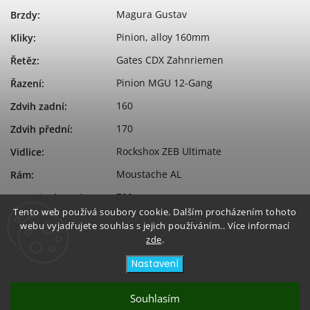
Magura Gustav
Brzdy
:
Pinion, alloy 160mm
Kliky
:
Gates CDX Zahnriemen
Řetěz
:
Pinion MGU 12-Gang
Řazení
:
160
Zdvih zadní
:
170
Zdvih přední
:
Rockshox ZEB Ultimate
Vidlice
:
Moustache AL
Rám
:
780
Kapacita baterie
:
Tento web používá soubory cookie. Dalším procházením tohoto
Pinion MGU (85-160 Nm, 600 W)
Typ motoru
:
webu vyjadřujete souhlas s jejich používáním.. Více informací
zde
.
Pinion
Značka motoru
:
Nastavení
Souhlasím