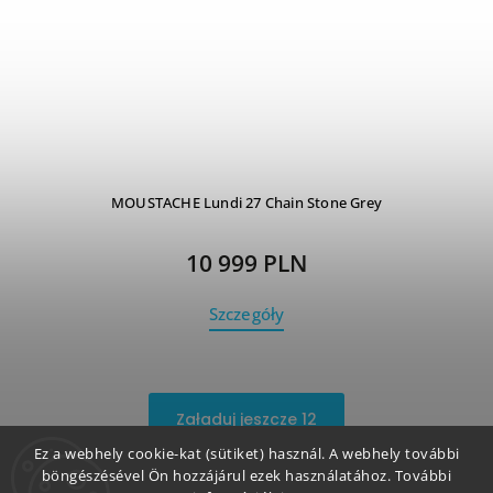
MOUSTACHE Lundi 27 Chain Stone Grey
10 999 PLN
Szczegóły
Załaduj jeszcze 12
Ez a webhely cookie-kat (sütiket) használ. A webhely további
1
15
böngészésével Ön hozzájárul ezek használatához. További