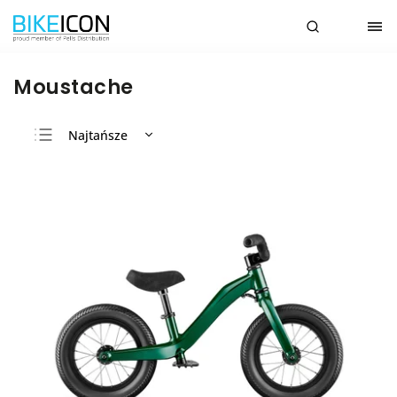
Moustache
Najtańsze
Najdroższe
Najczęściej
sprzedawane
Alfabetycznie