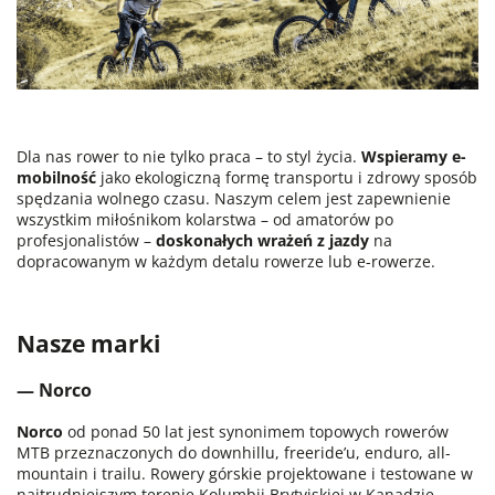
Dla nas rower to nie tylko praca – to styl życia.
Wspieramy e-
mobilność
jako ekologiczną formę transportu i zdrowy sposób
spędzania wolnego czasu. Naszym celem jest zapewnienie
wszystkim miłośnikom kolarstwa – od amatorów po
profesjonalistów –
doskonałych wrażeń z jazdy
na
dopracowanym w każdym detalu rowerze lub e-rowerze.
Nasze marki
— Norco
Norco
od ponad 50 lat jest synonimem topowych rowerów
MTB przeznaczonych do downhillu, freeride’u, enduro, all-
mountain i trailu. Rowery górskie projektowane i testowane w
najtrudniejszym terenie Kolumbii Brytyjskiej w Kanadzie