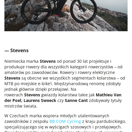
— Stevens
Niemiecka marka
Stevens
od ponad 30 lat projektuje i
produkuje rowery dla wszystkich kategorii rowerzystów – od
amatorów po zawodowców.
Rowery i rowery elektryczne
Stevens
są obecne we wszystkich segmentach kolarstwa – od
MTB po miejskie e-bike’i. Międzynarodową renomę zdobyły
jednak głównie dzięki przełajowi.
Na
rowerach
Stevens
gwiazdy kolarstwa takie jak
Mathieu Van
der Poel, Laurens Sweeck
czy
Sanne Cant
zdobywały tytuły
mistrzów świata.
W Czechach marka wspiera młodych utalentowanych
zawodników z zespołu
BB COM Cycling
z kraju pardubickiego,
specjalizującego się w wyścigach szosowych i przełajowych.