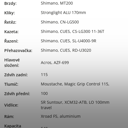
Shimano, MT200
Brzdy
:
Stronglight ALU 170mm
Kliky
:
Shimano, CN-LG500
Řetěz
:
Shimano, CUES, CS-LG300 11-36T
Kazeta
:
Shimano, CUES, SL-U4000-9R
Řazení
:
Shimano, CUES, RD-U3020
Přehazovačka
:
Hlavové
Acros, AZF-699
složení
:
115
Zdvih zadní
:
Moustache, Magic Grip Control 115,
Tlumič
:
100
Zdvih přední
:
SR Suntour, XCM32-ATB, LO 100mm
Vidlice
:
travel
Xroad FS, aluminium
Rám
:
Kapacita