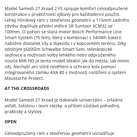
Model Samedi 27 Xroad 2 FS spojuje komfort celoodpružené
konstrukce s praktičností výbavy pro každodenní použití.
Lehký hliníkový rám s otevřenou geometrií a 115mm zadního
zdvihu doplňuje přední vidlice SR Suntour XCM32 se
100mm. O pohon se stará motor Bosch Performance Line
Smart System (75 Nm), který v kombinaci s 540Wh baterií
nabídne dostatek síly a dojezdu i v kopcovitém terénu. Díky
odolným plášťům Schwalbe Smart Sam, teleskopické
sedlovce a možnosti volby lehkého nebo odpruženého
nosiče MIK HD je tento model ideální jak do města, tak mimo
něj. Nechybí ani silné osvětlení a ochrana kola pomocí
integrovaného zámku AXA 80 s možností rozšíření o systém
Moustache Protect.
AT THE CROSSROADS
Model Samedi 27 Xroad je dokonale univerzální – zvládne
asfalt, šotolinu i lesní stezky, a přitom zůstává pohodlný,
praktický a stylový.
OPEN
Celoodpružený rám s otevřenou geometrií usnadňuje