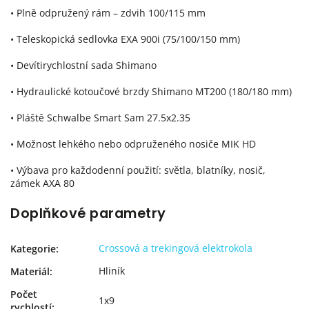
• Plně odpružený rám – zdvih 100/115 mm
• Teleskopická sedlovka EXA 900i (75/100/150 mm)
• Devítirychlostní sada Shimano
• Hydraulické kotoučové brzdy Shimano MT200 (180/180 mm)
• Pláště Schwalbe Smart Sam 27.5x2.35
• Možnost lehkého nebo odpruženého nosiče MIK HD
• Výbava pro každodenní použití: světla, blatníky, nosič,
zámek AXA 80
Doplňkové parametry
Crossová a trekingová elektrokola
Kategorie
:
Hliník
Materiál
:
Počet
1x9
rychlostí
: