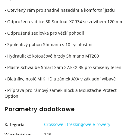
• Otevřený rám pro snadné nasedání a komfortní jízdu
• Odpružená vidlice SR Suntour XCR34 se zdvihem 120 mm
• Odpružená sedlovka pro větší pohodlí
• Spolehlivý pohon Shimano s 10 rychlostmi
• Hydraulické kotoučové brzdy Shimano MT200
• Pláště Schwalbe Smart Sam 27.5×2.35 pro smíšený terén
• Blatníky, nosič MIK HD a zámek AXA v základní výbavě
• Příprava pro rámový zámek Block a Moustache Protect
Option
Parametry dodatkowe
Crossowe i trekkingowe e-rowery
Kategoria
:
149
Wysokość od