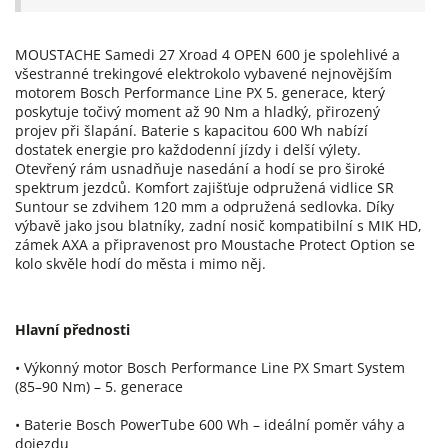
MOUSTACHE Samedi 27 Xroad 4 OPEN 600 je spolehlivé a
všestranné trekingové elektrokolo vybavené nejnovějším
motorem Bosch Performance Line PX 5. generace, který
poskytuje točivý moment až 90 Nm a hladký, přirozený
projev při šlapání. Baterie s kapacitou 600 Wh nabízí
dostatek energie pro každodenní jízdy i delší výlety.
Otevřený rám usnadňuje nasedání a hodí se pro široké
spektrum jezdců. Komfort zajišťuje odpružená vidlice SR
Suntour se zdvihem 120 mm a odpružená sedlovka. Díky
výbavě jako jsou blatníky, zadní nosič kompatibilní s MIK HD,
zámek AXA a připravenost pro Moustache Protect Option se
kolo skvěle hodí do města i mimo něj.
Hlavní přednosti
• Výkonný motor Bosch Performance Line PX Smart System
(85–90 Nm) – 5. generace
• Baterie Bosch PowerTube 600 Wh – ideální poměr váhy a
dojezdu