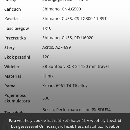
Shimano, CN-LG500
Łańcuch
Shimano, CUES, CS-LG300 11-39T
Kaseta
1x10
Ilość biegów
Shimano, CUES, RD-U6020
Przerzutka
Acros, AZF-699
Stery
120
Skok przedni
SR Suntour, XCR 34 120 mm travel
Widelec
Hliník
Materiał
Xroad, 6061 T4-T6 alloy
Rama
Pojemność
600
akumulatora
Bosch, Performance Line PX BDU34,
Typ silnika
Smart System, 90 Nm
Ez a webhely cookie-kat (sütiket) használ. A webhely további
Bosch
Silnik
böngészésével Ön hozzájárul ezek használatához. További