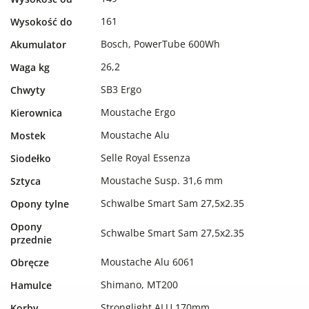
161
Wysokość do
Bosch, PowerTube 600Wh
Akumulator
26,2
Waga kg
SB3 Ergo
Chwyty
Moustache Ergo
Kierownica
Moustache Alu
Mostek
Selle Royal Essenza
Siodełko
Moustache Susp. 31,6 mm
Sztyca
Schwalbe Smart Sam 27,5x2.35
Opony tylne
Opony
Schwalbe Smart Sam 27,5x2.35
przednie
Moustache Alu 6061
Obręcze
Shimano, MT200
Hamulce
Stronglight ALU 170mm
Korby