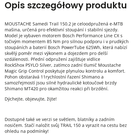
Opis szczegółowy produktu
MOUSTACHE Samedi Trail 150.2 je celoodpružená e-MTB
mašina, určená pro efektivní stoupání i stabilní sjezdy.
Model je vybaven motorem Bosch Performance Line CX s
točivým momentem 85 Nm pro silnou podporu i v prudkých
stoupáních a baterií Bosch PowerTube 625Wh, která nabízí
skvělý poměr mezi výkonem a dojezdem pro delší
vzdálenosti. Přední odpružení zajišťuje vidlice
RockShox PSYLO Silver, zatímco zadní tlumič Moustache
Magic Grip Control poskytuje plynulou kontrolu a komfort.
Pohon obstarává 11rychlostní řazení Shimano a
samozřejmostí jsou silné hydraulické kotoučové brzdy
Shimano MT420 pro okamžitou reakci při brzdění.
Dýchejte, objevujte, žijte!
Dostupné také ve verzi se světlem, blatníky a zadním
nosičem. Stačí naložit svůj TRAIL 150 a vyrazit na cestu bez
ohledu na podmínky!