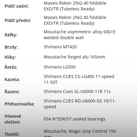
Maxxis Rekon 29x2.40 foldable
Plášť zadní
:
EXO/TR (Tubeless Ready)
Maxxis Rekon 29x2.40 foldable
Plášť přední
:
EXO/TR (Tubeless Ready)
Moustache asymmetric alloy 6061E
Ráfky
:
welded double wall
Shimano MT420
Brzdy
:
Moustache forged alu 165mm
Kliky
:
Shimano LG500
Řetěz
:
Shimano CUES CS-LG400 11-speed
Kazeta
:
11-50T
Shimano Cues SL-U6000-11R 11s
Řazení
:
Shimano CUES RD-U6000-GS 10/11-
Přehazovačka
:
speed
Hlavové
FSA N°55R/57 sealed bearings
složení
:
Moustache, Magic Grip Control 150
Tlumič
:
mm