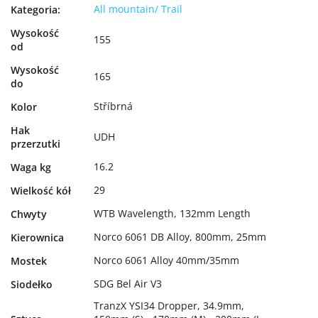
All mountain/ Trail
Kategoria
:
Wysokość
155
od
Wysokość
165
do
Stříbrná
Kolor
Hak
UDH
przerzutki
16.2
Waga kg
29
Wielkość kół
WTB Wavelength, 132mm Length
Chwyty
Norco 6061 DB Alloy, 800mm, 25mm
Kierownica
Norco 6061 Alloy 40mm/35mm
Mostek
SDG Bel Air V3
Siodełko
TranzX YSI34 Dropper, 34.9mm,