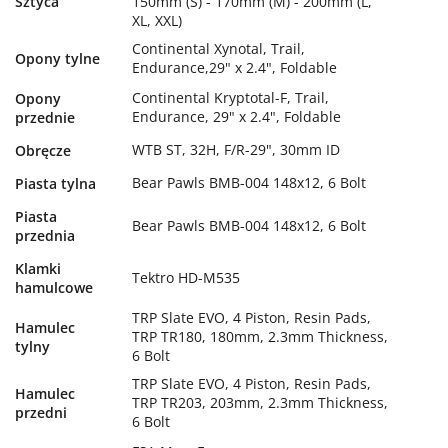
Sztyca
150mm (S) - 170mm (M) - 200mm (L,
XL, XXL)
Continental Xynotal, Trail,
Opony tylne
Endurance,29" x 2.4", Foldable
Continental Kryptotal-F, Trail,
Opony
Endurance, 29" x 2.4", Foldable
przednie
WTB ST, 32H, F/R-29", 30mm ID
Obręcze
Bear Pawls BMB-004 148x12, 6 Bolt
Piasta tylna
Piasta
Bear Pawls BMB-004 148x12, 6 Bolt
przednia
Klamki
Tektro HD-M535
hamulcowe
TRP Slate EVO, 4 Piston, Resin Pads,
Hamulec
TRP TR180, 180mm, 2.3mm Thickness,
tylny
6 Bolt
TRP Slate EVO, 4 Piston, Resin Pads,
Hamulec
TRP TR203, 203mm, 2.3mm Thickness,
przedni
6 Bolt