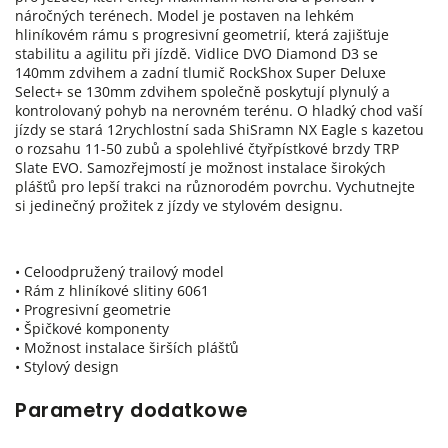
náročných terénech. Model je postaven na lehkém
hliníkovém rámu s progresivní geometrií, která zajišťuje
stabilitu a agilitu při jízdě. Vidlice DVO Diamond D3 se
140mm zdvihem a zadní tlumič RockShox Super Deluxe
Select+ se 130mm zdvihem společně poskytují plynulý a
kontrolovaný pohyb na nerovném terénu. O hladký chod vaší
jízdy se stará 12rychlostní sada ShiSramn NX Eagle s kazetou
o rozsahu 11-50 zubů a spolehlivé čtyřpístkové brzdy TRP
Slate EVO. Samozřejmostí je možnost instalace širokých
plášťů pro lepší trakci na různorodém povrchu. Vychutnejte
si jedinečný prožitek z jízdy ve stylovém designu.
• Celoodpružený trailový model
• Rám z hliníkové slitiny 6061
• Progresivní geometrie
• Špičkové komponenty
• Možnost instalace širších plášťů
• Stylový design
Parametry dodatkowe