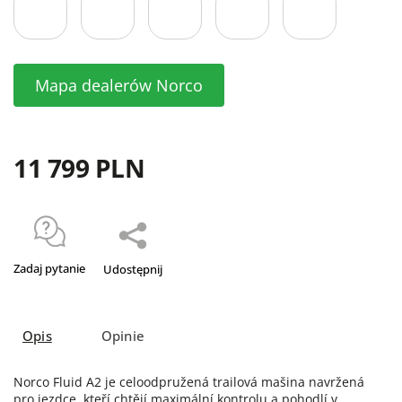
Mapa dealerów Norco
11 799 PLN
Zadaj pytanie
Udostępnij
Opis
Opinie
Norco Fluid A2 je celoodpružená trailová mašina navržená
pro jezdce, kteří chtějí maximální kontrolu a pohodlí v