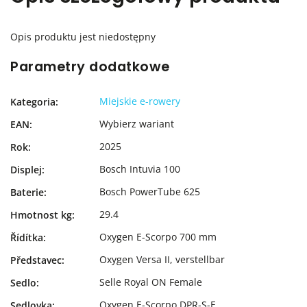
Opis produktu jest niedostępny
Parametry dodatkowe
Miejskie e-rowery
Kategoria
:
Wybierz wariant
EAN
:
2025
Rok
:
Bosch Intuvia 100
Displej
:
Bosch PowerTube 625
Baterie
:
29.4
Hmotnost kg
:
Oxygen E-Scorpo 700 mm
Řídítka
:
Oxygen Versa II, verstellbar
Představec
:
Selle Royal ON Female
Sedlo
:
Oxygen E-Scorpo DPR-S-E
Sedlovka
: