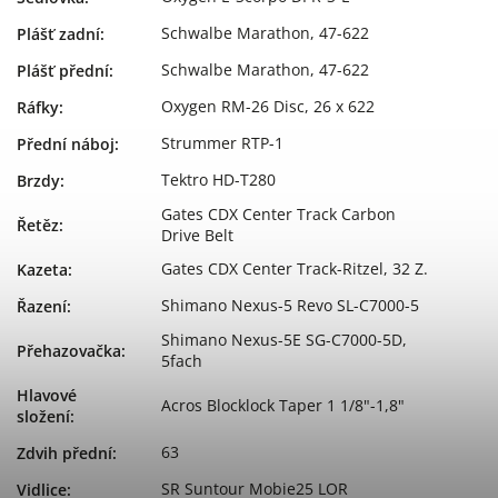
Schwalbe Marathon, 47-622
Plášť zadní
:
Schwalbe Marathon, 47-622
Plášť přední
:
Oxygen RM-26 Disc, 26 x 622
Ráfky
:
Strummer RTP-1
Přední náboj
:
Tektro HD-T280
Brzdy
:
Gates CDX Center Track Carbon
Řetěz
:
Drive Belt
Gates CDX Center Track-Ritzel, 32 Z.
Kazeta
:
Shimano Nexus-5 Revo SL-C7000-5
Řazení
:
Shimano Nexus-5E SG-C7000-5D,
Přehazovačka
:
5fach
Hlavové
Acros Blocklock Taper 1 1/8"-1,8"
složení
:
63
Zdvih přední
:
SR Suntour Mobie25 LOR
Vidlice
: