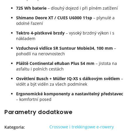
725 Wh baterie
– dlouhý dojezd i při plném zatížení
Shimano Deore XT / CUES U6000 11sp
– plynulé a
odolné řazení
Tektro 4-pístkové brzdy
– vysoký brzdný výkon i s
nákladem
Vzduchová vidlice SR Suntour Mobie34, 100 mm
–
pohodlí na nerovnostech
Pláště Continental eRuban Plus 54 mm
– jistota na
asfaltu i polních cestách
Osvětlení Busch + Müller IQ-XS s dálkovým světlem
–
vidět a být viděn za všech podmínek
Ergonomické komponenty a nastavitelný představec
– komfortní posed
Parametry dodatkowe
Crossowe i trekkingowe e-rowery
Kategoria
: