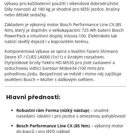
výbavu pro každodenní použití i víkendová dobrodružství.
Díky nosnosti až 180 kg je vhodné pro těžší jezdce, brašny
nebo dětské sedačky.
Základem je výkonný motor Bosch Performance Line CX (85
Nm), který je doplněn o velkokapacitní 725 Wh baterii Bosch
PowerPack a intuitivní displej Intuvia 100. Elektrokolo tak
nabízí skvělý dojezd i v kopcovitém terénu.
Komponentová výbava se opírá o kvalitní řazení Shimano
Deore XT / CUES U6000 (1x11) s širokým rozsahem,
čtyřpístkové brzdy Tektro HD-M535 pro jisté zastavení a
vzduchovou vidlici Suntour Mobie34 (100 mm) pro
pohodlnou jízdu. Bezpečnost ve městě i mimo něj zajišťuje
osvětlení Busch + Müller s dálkovým světlem.
Hlavní přednosti:
Robustní rám Forma (nízký nástup)
– snadné
nasedání, ideální i pro jezdce s omezenou pohyblivostí
Bosch Performance Line CX (85 Nm)
– výkonný motor
do kopců i pro těžší náklad