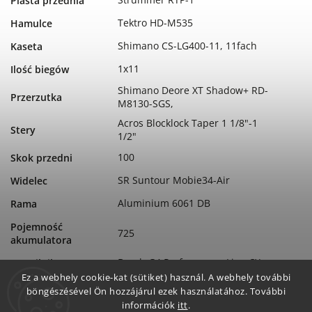
Piasta przednia
Tektro HD-M535
Hamulce
Shimano CS-LG400-11, 11fach
Kaseta
1x11
Ilość biegów
Shimano Deore XT Shadow+ RD-
Przerzutka
M8130-SGS,
Acros Blocklock Taper 1 1/8"-1
Stery
1/2"
100
Skok przedni
SR Suntour Mobie34-Air
Widelec
Aluminium 6061 DB
Rama
Pojemność
725
akumulatora
Bosch G4 Performance Line CX
Typ silnika
Ez a webhely cookie-kat (sütiket) használ. A webhely további
Bosch
Silnik
böngészésével Ön hozzájárul ezek használatához. További
információk
itt
.
2026
Rok