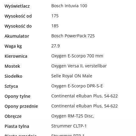
Bosch Intuvia 100
Wyświetlacz
175
Wysokość od
185
Wysokość do
Bosch PowerPack 725
Akumulator
27.9
Waga kg
Oxygen E-Scorpo 700 mm
Kierownica
Oxygen Versa II, verstellbar
Mostek
Selle Royal ON Male
Siodełko
Oxygen E-Scorpo DPR-S-E
Sztyca
Continental eRuban Plus, 54-622
Opony tylne
Continental eRuban Plus, 54-622
Opony przednie
Oxygen RM-T25 Disc,
Obręcze
Strummer CLTP-1
Piasta tylna
Strummer RTP-1