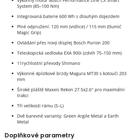
Výkonný motor Bosch Performance Line CX Smart
System (85–100 Nm)
Integrovaná baterie 600 Wh s dlouhým dojezdem
Plné odpružení: 120 mm (vidlice) / 115 mm (tlumič
Magic Grip)
Ovládání přes nový displej Bosch Purion 200
Teleskopická sedlovka EXA 900i (zdvih 75–150 mm)
11rychlostní převody Shimano
Výkonné 4pístkové brzdy Magura MT30 s kotouči 203
mm
Široké pláště Maxxis Rekon 27.5x2.6" pro maximální
trakci
Tři velikosti rámu (S–L)
Dvě barevné varianty: Green Argile Metal a Earth
Metal
Doplňkové parametry