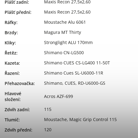
Maxis Recon 27,5x2,60
Plášť zadní
:
Maxis Recon 27,5x2,60
Plášť přední
:
Moustache Alu 6061
Ráfky
:
Magura MT Thirty
Brzdy
:
Stronglight ALU 170mm
Kliky
:
Shimano CN-LG500
Řetěz
:
Shimano CUES CS-LG400 11-50T
Kazeta
:
Shimano Cues SL-U6000-11R
Řazení
:
Shimano, CUES, RD-U6000-GS
Přehazovačka
:
Hlavové
Acros AZF-699
složení
:
115
Zdvih zadní
:
Moustache, Magic Grip Control 115
Tlumič
:
120
Zdvih přední
: