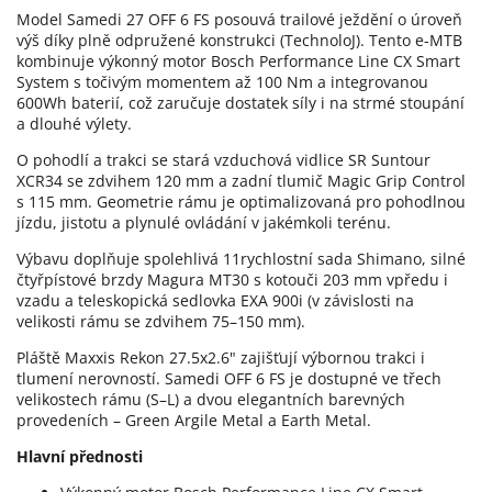
Model Samedi 27 OFF 6 FS posouvá trailové ježdění o úroveň
výš díky plně odpružené konstrukci (TechnoloJ). Tento e-MTB
kombinuje výkonný motor Bosch Performance Line CX Smart
System s točivým momentem až 100 Nm a integrovanou
600Wh baterií, což zaručuje dostatek síly i na strmé stoupání
a dlouhé výlety.
O pohodlí a trakci se stará vzduchová vidlice SR Suntour
XCR34 se zdvihem 120 mm a zadní tlumič Magic Grip Control
s 115 mm. Geometrie rámu je optimalizovaná pro pohodlnou
jízdu, jistotu a plynulé ovládání v jakémkoli terénu.
Výbavu doplňuje spolehlivá 11rychlostní sada Shimano, silné
čtyřpístové brzdy Magura MT30 s kotouči 203 mm vpředu i
vzadu a teleskopická sedlovka EXA 900i (v závislosti na
velikosti rámu se zdvihem 75–150 mm).
Pláště Maxxis Rekon 27.5x2.6" zajišťují výbornou trakci i
tlumení nerovností. Samedi OFF 6 FS je dostupné ve třech
velikostech rámu (S–L) a dvou elegantních barevných
provedeních – Green Argile Metal a Earth Metal.
Hlavní přednosti