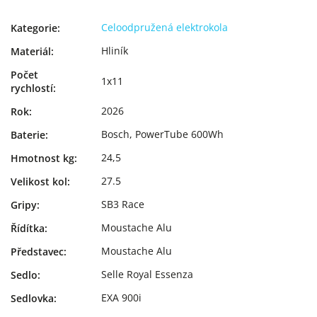
Celoodpružená elektrokola
Kategorie
:
Hliník
Materiál
:
Počet
1x11
rychlostí
:
2026
Rok
:
Bosch, PowerTube 600Wh
Baterie
:
24,5
Hmotnost kg
:
27.5
Velikost kol
:
SB3 Race
Gripy
:
Moustache Alu
Řídítka
:
Moustache Alu
Představec
:
Selle Royal Essenza
Sedlo
:
EXA 900i
Sedlovka
: