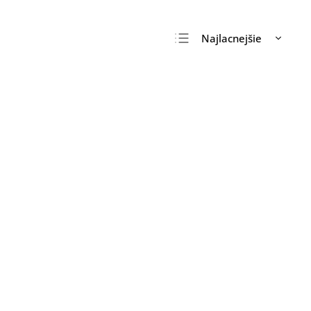
Najlacnejšie
Najdrahšie
Najpredávanejšie
Abecedne