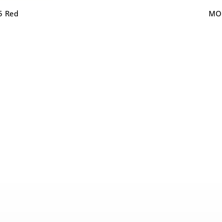
5 Red
MOU