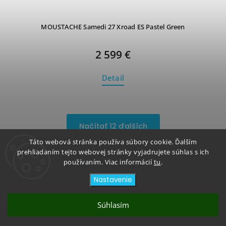
MOUSTACHE Samedi 27 Xroad ES Pastel Green
2 599 €
Detail
Načítať 12 ďalších
Táto webová stránka používa súbory cookie. Ďalším
1
15
prehliadaním tejto webovej stránky vyjadrujete súhlas s ich
používaním. Viac informácií
tu
.
Hore
Nastavenie
Súhlasím
Copyright 2026
Bikeicon
. Všetky práva vyhradené.