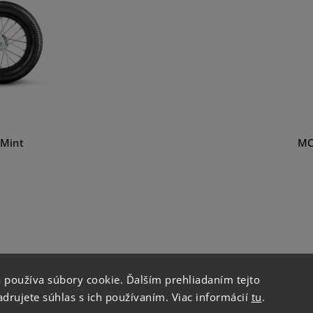
 Mint
MO
 používa súbory cookie. Ďalším prehliadaním tejto
drujete súhlas s ich používaním. Viac informácií
tu
.