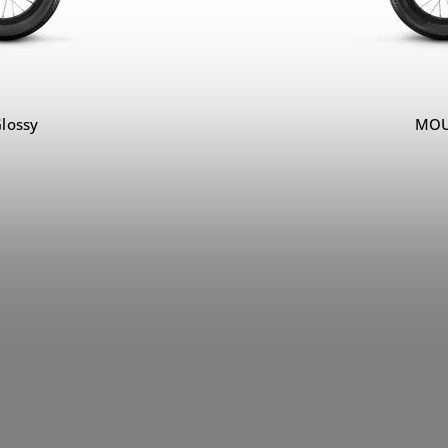
lossy
MOU