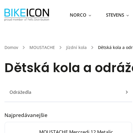
NORCO
STEVENS
Domov
/
MOUSTACHE
/
Jízdní kola
/
Dětská kola a od
Dětská kola a odráž
Odrážedla
Najpredávanejšie
MOUSTACHE Mercredi 12 Metalic