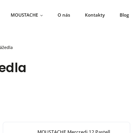
MOUSTACHE
O nás
Kontakty
Blog
rážedla
edla
MOUSTACHE Mercredi 12 Pastell