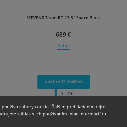
STEVENS Team RC 27,5" Space Black
689 €
Detail
Načítať 12 ďalších
1
19
Hore
 používa súbory cookie. Ďalším prehliadaním tejto
drujete súhlas s ich používaním. Viac informácií
tu
.