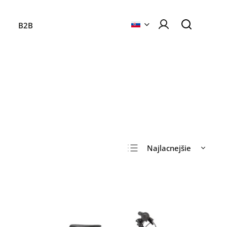
B2B
Najlacnejšie
Najdrahšie
Najpredávanejšie
Abecedne