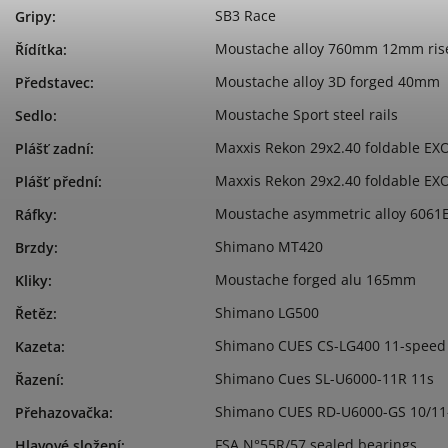
SB3 Race
Gripy
:
Moustache alloy 760mm 12mm ris
Řídítka
:
Moustache alloy 3D forged 40mm
Představec
:
Moustache Sport steel rails
Sedlo
:
Maxxis Rekon 29x2.40 foldable EX
Plášť zadní
:
Maxxis Rekon 29x2.40 foldable EX
Plášť přední
:
Moustache asymmetric alloy 6061E
Ráfky
:
Shimano MT420
Brzdy
:
Moustache forged alu 165mm
Kliky
:
Shimano LG500
Řetěz
:
Shimano CUES CS-LG400 11-speed
Kazeta
:
Shimano Cues SL-U6000-11R 11s
Řazení
:
Shimano CUES RD-U6000-GS 10/11
Přehazovačka
:
FSA N°55R/57 sealed bearings
Hlavové složení
: