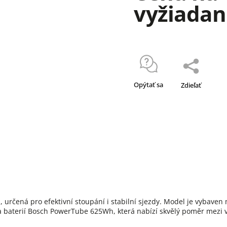
vyžiadan
Opýtať sa
Zdieľať
rčená pro efektivní stoupání i stabilní sjezdy. Model je vybaven
baterií Bosch PowerTube 625Wh, která nabízí skvělý poměr mezi v