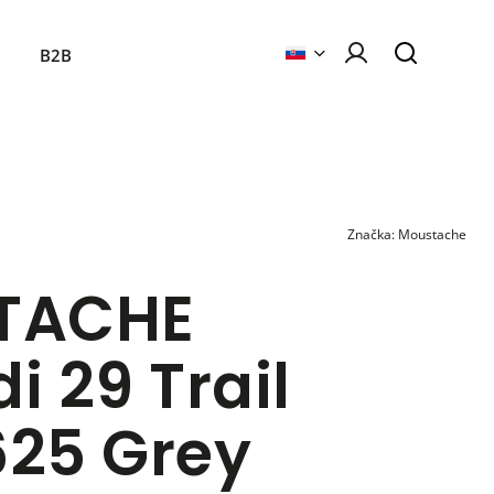
B2B
Značka:
Moustache
TACHE
 29 Trail
625 Grey