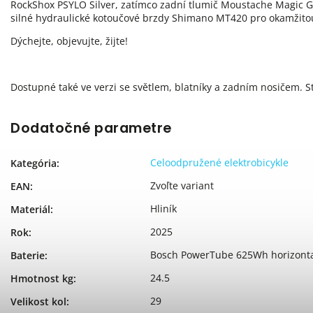
RockShox PSYLO Silver, zatímco zadní tlumič Moustache Magic Gr
silné hydraulické kotoučové brzdy Shimano MT420 pro okamžitou
Dýchejte, objevujte, žijte!
Dostupné také ve verzi se světlem, blatníky a zadním nosičem. St
Dodatočné parametre
Celoodpružené elektrobicykle
Kategória
:
Zvoľte variant
EAN
:
Hliník
Materiál
:
2025
Rok
:
Bosch PowerTube 625Wh horizonta
Baterie
:
24.5
Hmotnost kg
:
29
Velikost kol
: