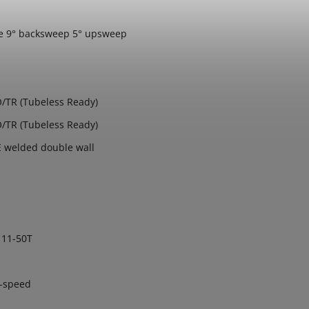
e 9° backsweep 5° upsweep
O/TR (Tubeless Ready)
O/TR (Tubeless Ready)
 welded double wall
 11-50T
-speed