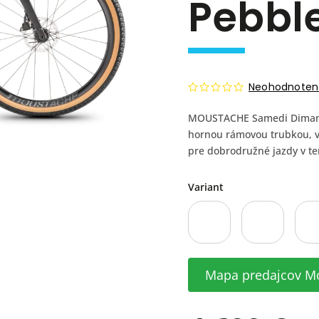
Pebbl
Neohodnoten
MOUSTACHE Samedi Dimanch
hornou rámovou trubkou, 
pre dobrodružné jazdy v te
Variant
Mapa predajcov M