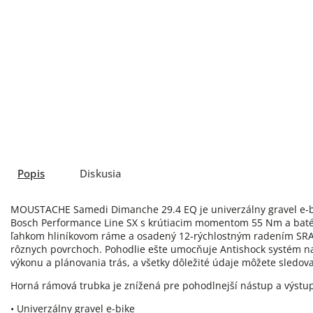
Popis
Diskusia
MOUSTACHE Samedi Dimanche 29.4 EQ je univerzálny gravel e-bik
Bosch Performance Line SX s krútiacim momentom 55 Nm a batér
ľahkom hliníkovom ráme a osadený 12-rýchlostným radením SRAM
rôznych povrchoch. Pohodlie ešte umocňuje Antishock systém na 
výkonu a plánovania trás, a všetky dôležité údaje môžete sledovať
Horná rámová trubka je znížená pre pohodlnejší nástup a výstu
• Univerzálny gravel e-bike