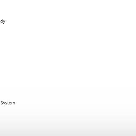
zdy
 System