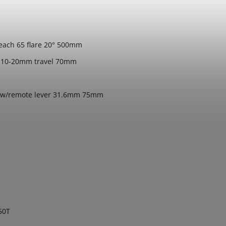
reach 65 flare 20° 500mm
 10-20mm travel 70mm
t w/remote lever 31.6mm 75mm
50T