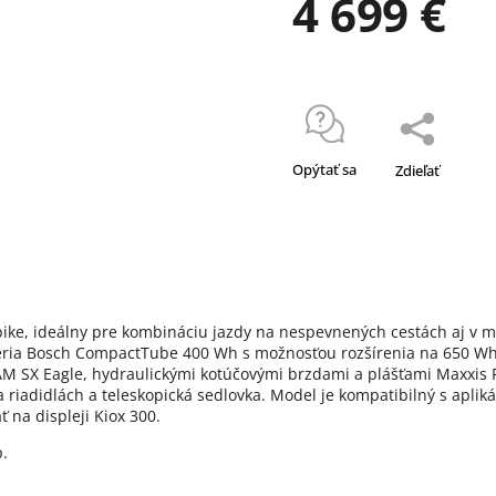
4 699 €
Opýtať sa
Zdieľať
e, ideálny pre kombináciu jazdy na nespevnených cestách aj v me
ia Bosch CompactTube 400 Wh s možnosťou rozšírenia na 650 Wh p
 SX Eagle, hydraulickými kotúčovými brzdami a plášťami Maxxis R
riadidlách a teleskopická sedlovka. Model je kompatibilný s aplik
 na displeji Kiox 300.
p.