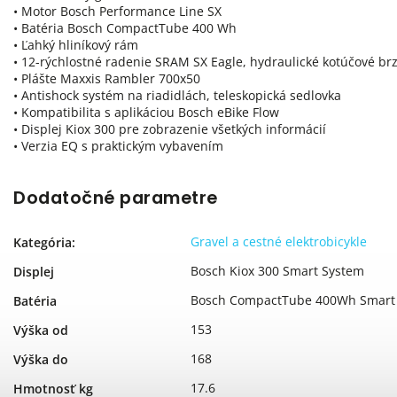
• Motor Bosch Performance Line SX
• Batéria Bosch CompactTube 400 Wh
• Ľahký hliníkový rám
• 12-rýchlostné radenie SRAM SX Eagle, hydraulické kotúčové br
• Plášte Maxxis Rambler 700x50
• Antishock systém na riadidlách, teleskopická sedlovka
• Kompatibilita s aplikáciou Bosch eBike Flow
• Displej Kiox 300 pre zobrazenie všetkých informácií
• Verzia EQ s praktickým vybavením
Dodatočné parametre
Gravel a cestné elektrobicykle
Kategória
:
Bosch Kiox 300 Smart System
Displej
Bosch CompactTube 400Wh Smart
Batéria
153
Výška od
168
Výška do
17.6
Hmotnosť kg