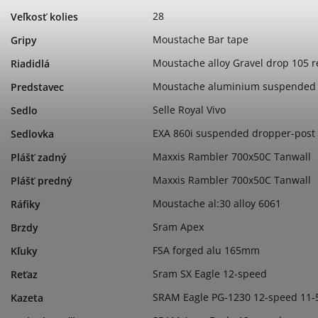
28
Veľkosť kolies
Moustache Bar tape
Gripy
Moustache alloy Gravel drop 105 
Riadidlá
Moustache aluminium suspended
Predstavec
Selle Royal Vivo
Sedlo
EXA 860i suspended dropper-pos
Sedlovka
Maxxis Rambler 700x50C Tanwall
Plášť zadný
Maxxis Rambler 700x50C Tanwall
Plášť predný
Moustache al:30 alloy 6061
Ráfiky
Sram Apex
Brzdy
FSA forged alu 165mm
Kľuky
Sram SX Eagle 12-speed
Reťaz
SRAM Eagle PG-1230 12-speed 11-
Kazeta